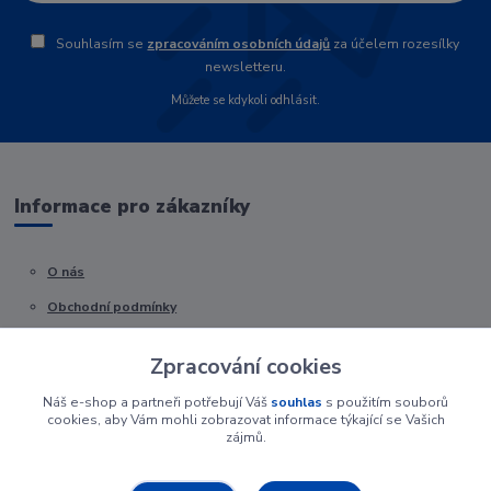
Souhlasím se
zpracováním osobních údajů
za účelem rozesílky
newsletteru.
Můžete se kdykoli odhlásit.
Informace pro zákazníky
O nás
Obchodní podmínky
Kontakty
Zpracování cookies
Náš e-shop a partneři potřebují Váš
souhlas
s použitím souborů
cookies, aby Vám mohli zobrazovat informace týkající se Vašich
zájmů.