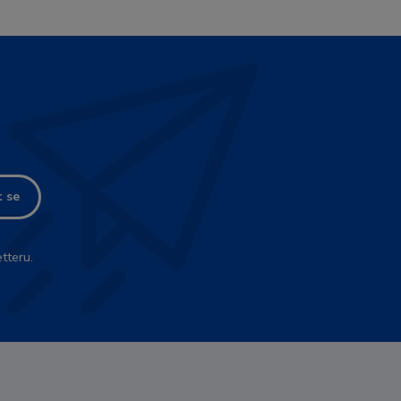
t se
tteru.