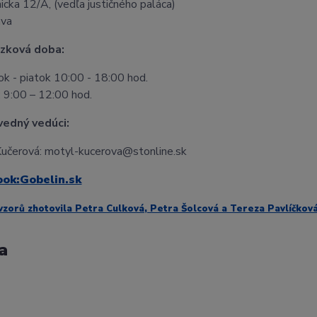
icka 12/A, (vedľa justičného paláca)
ava
zková doba:
k - piatok 10:00 - 18:00 hod.
 9:00 – 12:00 hod.
edný vedúci:
učerová: motyl-kucerova@stonline.sk
ook:
Gobelin.sk
vzorů zhotovila Petra Culková, Petra Šolcová a Tereza Pavlíčkov
a