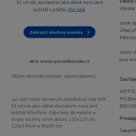
Obory 
Kč od nás dostanete jako dárek nový jarní
Výroba 
polštář s ptáčky
číst celé
Vznik o
Úřad př
Zobrazit všechny novinky
Městský
Vzory z
jsou ul
akce www.vysivaniberuska.cz
Vážení obchodní přátelé, vážení zákazníci,
Zastúp
MOTÝ
P.O.Bo
po celý měsíc červen při objednávce nad 999
Kč od nás jako dárek dostanete nový jarní
850 05
polštář 60x45cm. Dále byly do našeho e-
Predaj
shopu vloženy nové ubrusy 120x120 cm,
120x140cm a 90x90 cm.
Galant