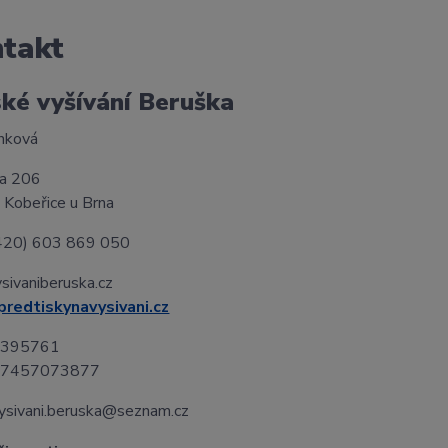
takt
ké vyšívání Beruška
ynková
a 206
Kobeřice u Brna
+420) 603 869 050
ivaniberuska.cz
redtiskynavysivani.cz
7395761
CZ7457073877
ysivani.beruska@seznam.cz