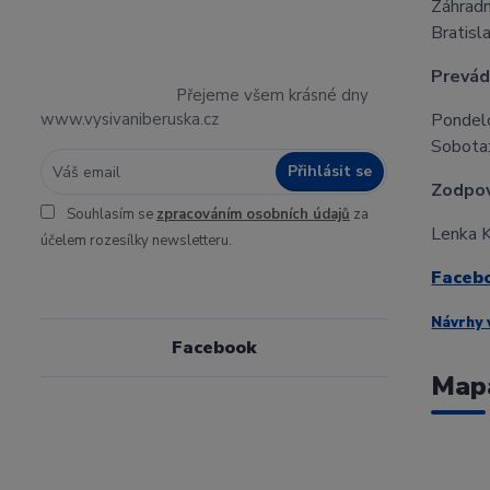
Záhradn
Bratisl
Prevád
Přejeme všem krásné dny
www.vysivaniberuska.cz
Pondelo
Sobota:
Přihlásit se
Zodpov
Souhlasím se
zpracováním osobních údajů
za
Lenka K
účelem rozesílky newsletteru.
Faceb
Návrhy 
Facebook
Map