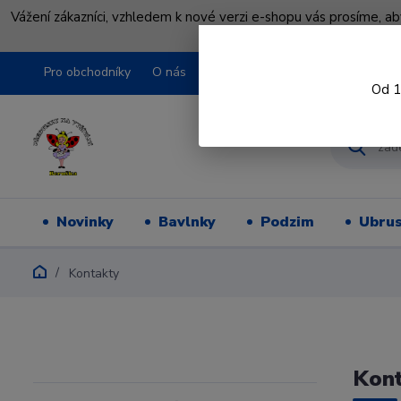
Vážení zákazníci, vzhledem k nové verzi e-shopu vás prosíme, a
shopu pře
Pro obchodníky
O nás
Obchodní podmínky
Kontakty
Od 1
Novinky
Bavlnky
Podzim
Ubru
Kontakty
Kont