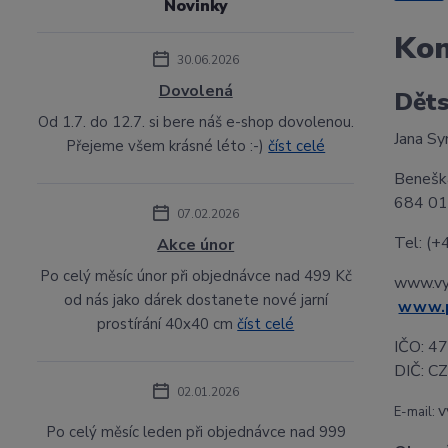
Novinky
Kon
30.06.2026
Dovolená
Děts
Od 1.7. do 12.7. si bere náš e-shop dovolenou.
Jana S
Přejeme všem krásné léto :-)
číst celé
Benešk
684 01 
07.02.2026
Tel: (
Akce únor
Po celý měsíc únor při objednávce nad 499 Kč
www.vys
od nás jako dárek dostanete nové jarní
www.p
prostírání 40x40 cm
číst celé
IČO: 4
DIČ: 
02.01.2026
v
E-mail:
Po celý měsíc leden při objednávce nad 999