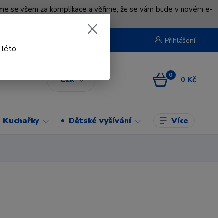
uváme se všem za komplikace a věříme, že se vám bude v novém e-
beruska.cz
Přihlášení
 léto
0
0 Kč
CZK
Více
Kuchařky
Dětské vyšívání