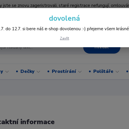
by jste se znovu zageristrovali, staré registrace nefungují, omlo
hledněji nakupovat :-) děkujeme všem za pochopení www.vysivani
dovolená
Více
.7. do 12.7. si bere náš e-shop dovolenou :-) přejeme všem krásné
Zavřít
Hledat
sy
Dečky
Prostírání
Polštáře
aktní informace