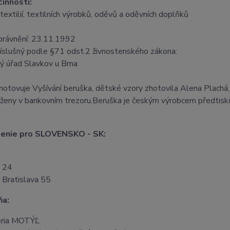
činnosti:
textilií, textilních výrobků, oděvů a oděvních doplňků
právnění: 23.11.1992
íslušný podle §71 odst.2 živnostenského zákona:
 úřad Slavkov u Brna
hotovuje Vyšívání beruška, dětské vzory zhotovila Alena Plachá, 
oženy v bankovním trezoru.Beruška je českým výrobcem předtisků
enie pro SLOVENSKO - SK:
Ľ
x 24
 Bratislava 55
ňa:
éria MOTÝĽ