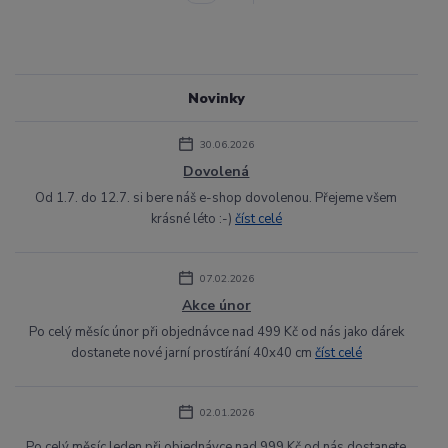
Novinky
30.06.2026
Dovolená
Od 1.7. do 12.7. si bere náš e-shop dovolenou. Přejeme všem
krásné léto :-)
číst celé
07.02.2026
Akce únor
Po celý měsíc únor při objednávce nad 499 Kč od nás jako dárek
dostanete nové jarní prostírání 40x40 cm
číst celé
02.01.2026
Po celý měsíc leden při objednávce nad 999 Kč od nás dostanete