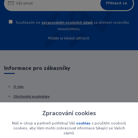
Přihlásit se
Souhlasím se
zpracováním osobních údajů
za účelem rozesílky
newsletteru.
Můžete se kdykoli odhlásit.
Informace pro zákazníky
O nás
Obchodní podmínky
Kontakty
Zpracování cookies
Náš e-shop a partneři potřebují Váš
souhlas
s použitím souborů
cookies, aby Vám mohli zobrazovat informace týkající se Vašich
zájmů.