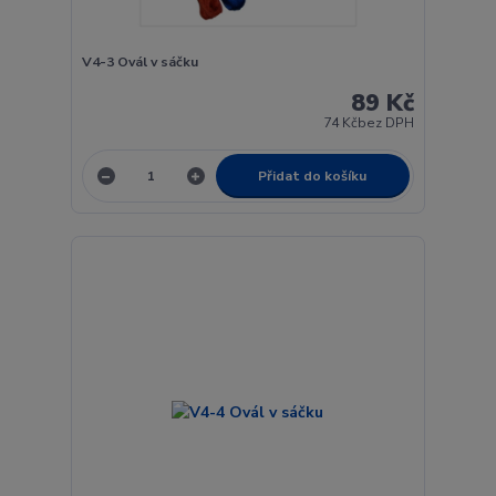
V4-3 Ovál v sáčku
89 Kč
74 Kč
bez DPH
Přidat do košíku