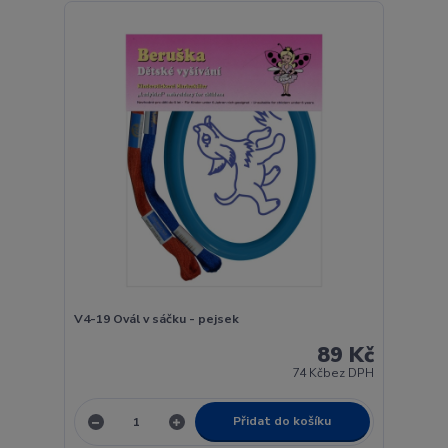
V4-19 Ovál v sáčku - pejsek
89 Kč
74 Kč
bez DPH
Přidat do košíku