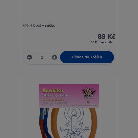
V4-4 Ovál v sáčku
89 Kč
74 Kč
bez DPH
Přidat do košíku