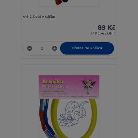
V4-1 Ovál v sáčku
89 Kč
74 Kč
bez DPH
Přidat do košíku