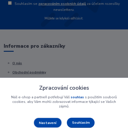
Souhlasím se
zpracováním osobních údajů
za účelem rozesílky
newsletteru.
Můžete se kdykoli odhlásit.
Informace pro zákazníky
O nás
Obchodní podmínky
Kontakty
Zpracování cookies
Náš e-shop a partneři potřebují Váš
souhlas
s použitím souborů
cookies, aby Vám mohli zobrazovat informace týkající se Vašich
zájmů.
Souhlasím
Nastavení