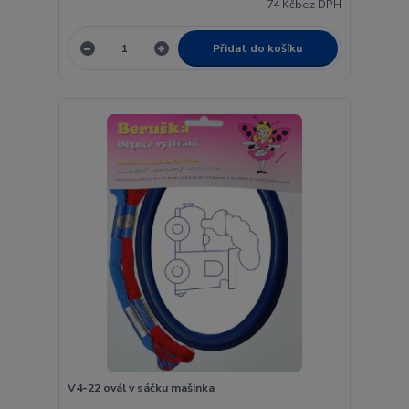
74 Kč
bez DPH
Přidat do košíku
V4-22 ovál v sáčku mašinka