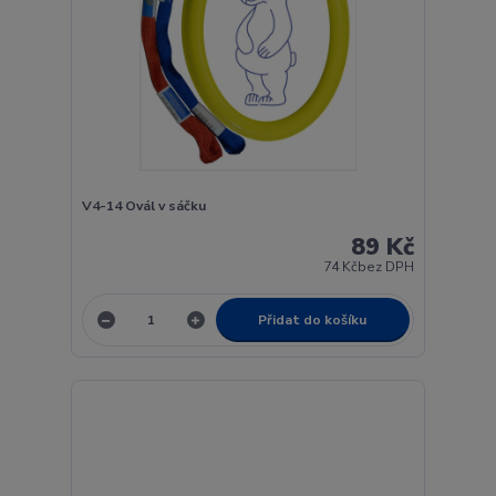
V4-14 Ovál v sáčku
89 Kč
74 Kč
bez DPH
Přidat do košíku