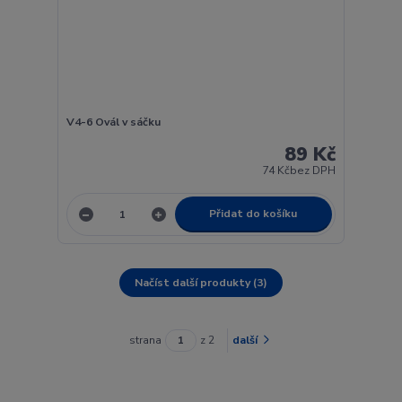
V4-6 Ovál v sáčku
89 Kč
74 Kč
bez DPH
Přidat do košíku
Načíst další produkty (3)
strana
z 2
další