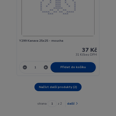
Y299 Kanava 25x25 - moucha
37 Kč
31 Kč
bez DPH
Přidat do košíku
Načíst další produkty (2)
strana
z 2
další