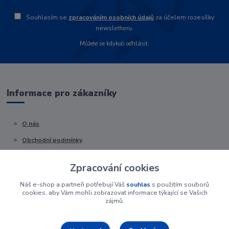
Souhlasím se
zpracováním osobních údajů
za účelem rozesílky
newsletteru.
Můžete se kdykoli odhlásit.
Informace pro zákazníky
O nás
Obchodní podmínky
Kontakty
Zpracování cookies
Náš e-shop a partneři potřebují Váš
souhlas
s použitím souborů
cookies, aby Vám mohli zobrazovat informace týkající se Vašich
zájmů.