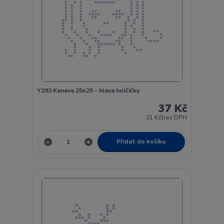
Y283 Kanava 25x25 - hlava holčičky
37 Kč
31 Kč
bez DPH
Přidat do košíku