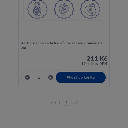
AT10 tesilen sada 6 kusů prostírání, průměr 20
cm
211 Kč
174 Kč
bez DPH
Přidat do košíku
strana
z 1