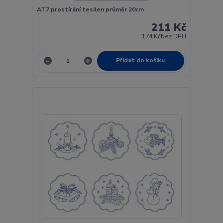
AT7 prostírání tesilen průměr 20cm
211 Kč
174 Kč
bez DPH
Přidat do košíku