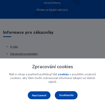
newsletteru.
Můžete se kdykoli odhlásit.
Informace pro zákazníky
O nás
Obchodní podmínky
Kontakty
Zpracování cookies
Náš e-shop a partneři potřebují Váš
souhlas
s použitím souborů
cookies, aby Vám mohli zobrazovat informace týkající se Vašich
zájmů.
Souhlasím
Nastavení