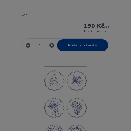
a11
190 Kč
/
ks
157 Kč
bez DPH
Přidat do košíku