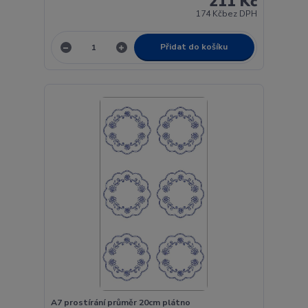
211 Kč
174 Kč
bez DPH
Přidat do košíku
A7 prostírání průměr 20cm plátno