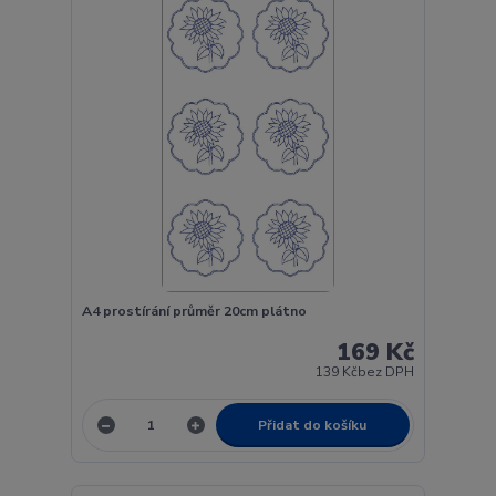
A4 prostírání průměr 20cm plátno
169 Kč
139 Kč
bez DPH
Přidat do košíku