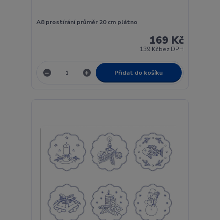
A8 prostírání průměr 20 cm plátno
169 Kč
139 Kč
bez DPH
Přidat do košíku