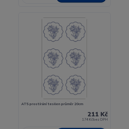
AT5 prostírání tesilen průměr 20cm
211 Kč
174 Kč
bez DPH