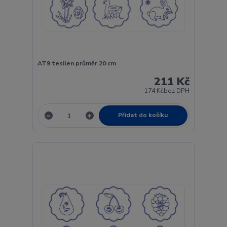
AT9 tesilen průměr 20 cm
211 Kč
174 Kč
bez DPH
Přidat do košíku