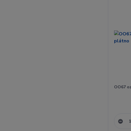
OO67 oz