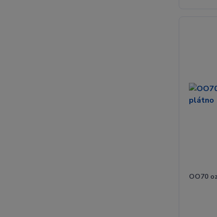
OO70 oz