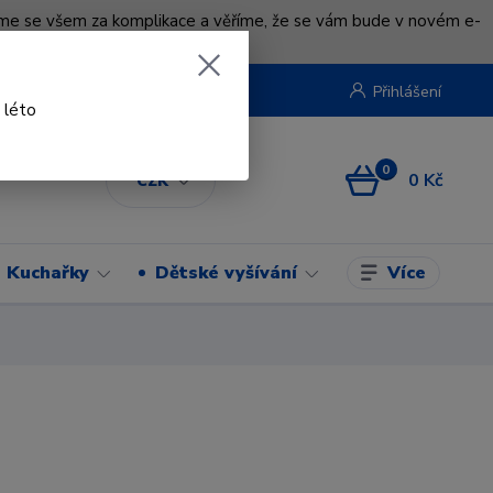
uváme se všem za komplikace a věříme, že se vám bude v novém e-
beruska.cz
Přihlášení
 léto
0
0 Kč
CZK
Více
Kuchařky
Dětské vyšívání