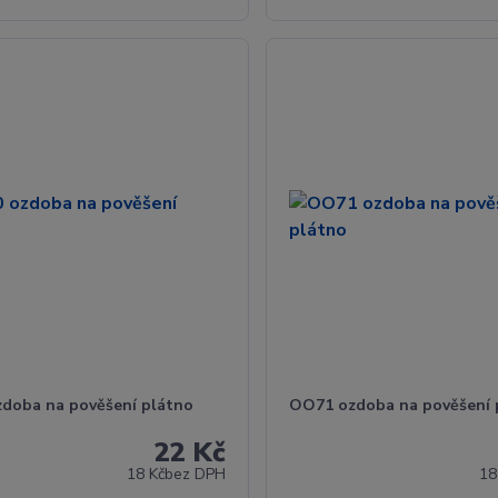
doba na pověšení plátno
OO71 ozdoba na pověšení 
22 Kč
18 Kč
bez DPH
18