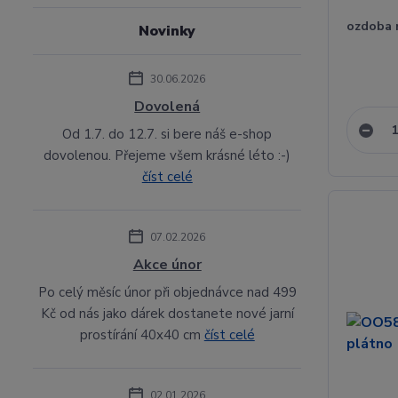
ozdoba 
Novinky
30.06.2026
Dovolená
Od 1.7. do 12.7. si bere náš e-shop
dovolenou. Přejeme všem krásné léto :-)
číst celé
07.02.2026
Akce únor
Po celý měsíc únor při objednávce nad 499
Kč od nás jako dárek dostanete nové jarní
prostírání 40x40 cm
číst celé
02.01.2026