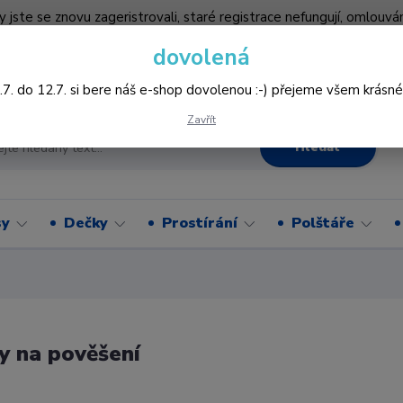
by jste se znovu zageristrovali, staré registrace nefungují, omlo
hledněji nakupovat :-) děkujeme všem za pochopení www.vysivani
dovolená
Více
.7. do 12.7. si bere náš e-shop dovolenou :-) přejeme všem krásné
Zavřít
Hledat
sy
Dečky
Prostírání
Polštáře
 na pověšení