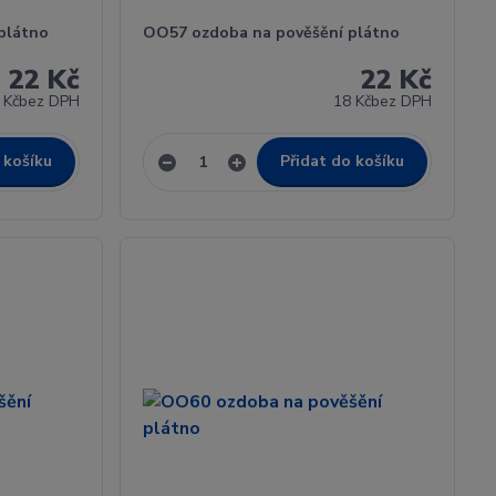
plátno
OO57 ozdoba na pověšění plátno
22 Kč
22 Kč
 Kč
bez DPH
18 Kč
bez DPH
 košíku
Přidat do košíku