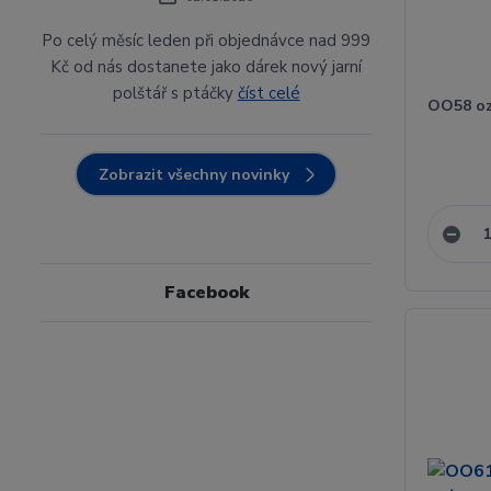
Po celý měsíc leden při objednávce nad 999
Kč od nás dostanete jako dárek nový jarní
polštář s ptáčky
číst celé
OO58 oz
Zobrazit všechny novinky
Facebook