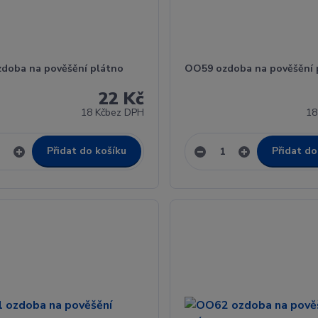
doba na pověšění plátno
OO59 ozdoba na pověšění 
22 Kč
18 Kč
bez DPH
18
Přidat do košíku
Přidat do