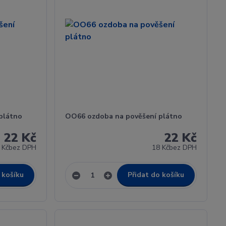
plátno
OO66 ozdoba na pověšení plátno
22 Kč
22 Kč
 Kč
bez DPH
18 Kč
bez DPH
 košíku
Přidat do košíku