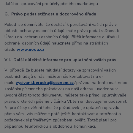
dalšího zpracování pro účely přímého marketingu.
G. Právo podat stížnost u dozorového úřadu
Pokud se domníváte, že dochází k porušování vašich práv v
oblasti ochrany osobních údajů, máte právo podat stížnost k
Úřadu na ochranu osobních údajů. Bližší informace o úřadu i
ochraně osobních údajů naleznete přímo na stránkách
úřadu
www.uoou.cz
VII. Další důležité informace pro uplatnění vašich práv
V případě, že budete mít další dotazy ke zpracování vašich
osobních údajů u nás, můžete nás kontaktovat na e-
mailu
vysivani.beruska@seznam.cz
Zprávou na tento mail nebo
zasláním písemného požadavku na naši adresu uvedenou v
úvodní části tohoto dokumentu, můžete také přímo uplatnit vaše
práva, o kterých píšeme v článku VI. Jen si dovolujeme upozornit,
že pro účely ověření toho, že požadavek je uplatněn opravdu
přímo vámi, vás můžeme poté ještě kontaktovat a totožnost a
požadavek si přiměřeným způsobem ověřit. Totéž platí i pro
případnou telefonickou a obdobnou komunikaci.