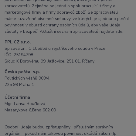
zpracovatelů. Zejména se jedná o spolupracující it firmy a
marketingové firmy a firmy dopravců zboží. Se zpracovateli
máme uzavřené písemné smlouvy, ve kterých je sjednáno plnění
povinností v oblasti ochrany osobních údajů, aby vaše údaje
zůstaly v bezpečí. Aktuální seznam zpracovatelů najdete zde:
PPL CZ s.r.o.
Spisová zn.: C 105858 u rejstříkového soudu v Praze
IČO: 25194798
Sídlo: K Borovému 99, Jažlovice, 251 01, Říčany
Česká pošta, s.p.
Politických vězňů 909/4,
225 99 Praha 1
Účetní firma
Mgr. Larisa Boučková
Masarykova 6,Brno 602 00
Osobní údaje budou zpřístupněny i příslušným správním
orgánům, pokud nám takovou povinnost ukládá zákon (tj.