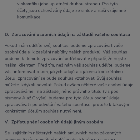
v okamžiku jeho uplatnění druhou stranou. Pro tyto
účely jsou uchovávány údaje ze smluv a naší vzájemné
komunikace.
D. Zpracování osobních údajů na základě vašeho souhlasu
Pokud nám udělíte svůj souhlas, budeme zpracovávat vaše
osobní údaje k zasílání nabídky našich produktů. Váš souhlas
budeme k tomuto zpracování potřebovat v případě, že nejste
našim klientem. Před tím, než nám váš souhlas udělíte, budeme
vás informovat o tom, jakých údajů a k jakému konkrétnímu
účelu zpracování se bude souhlas vztahovat. Svůj souhlas
můžete kdykoli odvolat. Pokud ovšem některé vaše osobní údaje
zpracováváme i na základě jiného právního titulu (viz pod
písmeny A až C výše), budeme pro tyto účely osobní údaje
zpracovávat i po odvolání vašeho souhlasu, protože k takovým
konkrétním účelům souhlas nutný není.
V. Zpřístupnění osobních údajů jiným osobám
Se zajištěním některých našich smluvních nebo zákonných
povinností nám pomáhají další osoby, které jsou v pozici