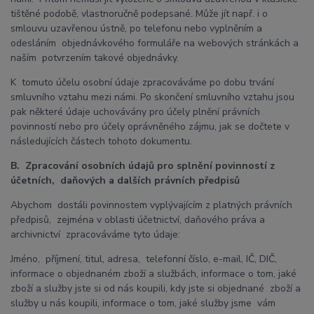
tištěné podobě, vlastnoručně podepsané. Může jít např. i o
smlouvu uzavřenou ústně, po telefonu nebo vyplněním a
odesláním objednávkového formuláře na webových stránkách a
naším potvrzením takové objednávky.
K tomuto účelu osobní údaje zpracováváme po dobu trvání
smluvního vztahu mezi námi. Po skončení smluvního vztahu jsou
pak některé údaje uchovávány pro účely plnění právních
povinností nebo pro účely oprávněného zájmu, jak se dočtete v
následujících částech tohoto dokumentu.
B. Zpracování osobních údajů pro splnění povinností z
účetních, daňových a dalších právních předpisů
Abychom dostáli povinnostem vyplývajícím z platných právních
předpisů, zejména v oblasti účetnictví, daňového práva a
archivnictví zpracováváme tyto údaje:
Jméno, příjmení, titul, adresa, telefonní číslo, e-mail, IČ, DIČ,
informace o objednaném zboží a službách, informace o tom, jaké
zboží a služby jste si od nás koupili, kdy jste si objednané zboží a
služby u nás koupili, informace o tom, jaké služby jsme vám