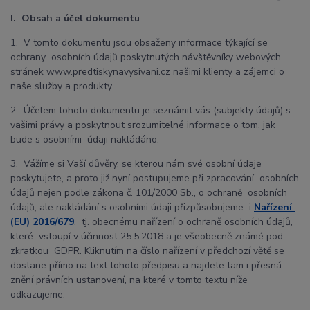
I. Obsah a účel dokumentu
1. V tomto dokumentu jsou obsaženy informace týkající se
ochrany osobních údajů poskytnutých návštěvníky webových
stránek www.predtiskynavysivani.cz našimi klienty a zájemci o
naše služby a produkty.
2. Účelem tohoto dokumentu je seznámit vás (subjekty údajů) s
vašimi právy a poskytnout srozumitelné informace o tom, jak
bude s osobními údaji nakládáno.
3. Vážíme si Vaší důvěry, se kterou nám své osobní údaje
poskytujete, a proto již nyní postupujeme při zpracování osobních
údajů nejen podle zákona č. 101/2000 Sb., o ochraně osobních
údajů, ale nakládání s osobními údaji přizpůsobujeme i
Nařízení
(EU) 2016/679
, tj. obecnému nařízení o ochraně osobních údajů,
které vstoupí v účinnost 25.5.2018 a je všeobecně známé pod
zkratkou GDPR. Kliknutím na číslo nařízení v předchozí větě se
dostane přímo na text tohoto předpisu a najdete tam i přesná
znění právních ustanovení, na které v tomto textu níže
odkazujeme.