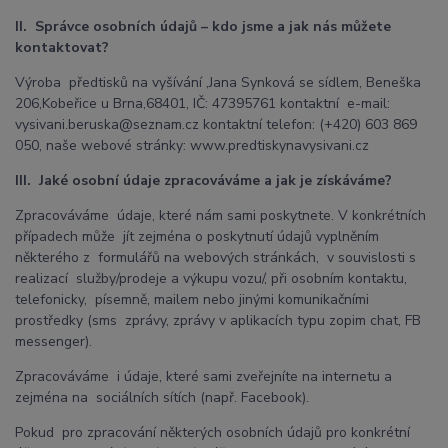
II. Správce osobních údajů – kdo jsme a jak nás můžete
kontaktovat?
Výroba předtisků na vyšívání ,Jana Synková se sídlem, Beneška
206,Kobeřice u Brna,68401, IČ: 47395761 kontaktní e-mail:
vysivani.beruska@seznam.cz kontaktní telefon: (+420) 603 869
050, naše webové stránky: www.predtiskynavysivani.cz
III. Jaké osobní údaje zpracováváme a jak je získáváme?
Zpracováváme údaje, které nám sami poskytnete. V konkrétních
případech může jít zejména o poskytnutí údajů vyplněním
některého z formulářů na webových stránkách, v souvislosti s
realizací služby/prodeje a výkupu vozu/, při osobním kontaktu,
telefonicky, písemně, mailem nebo jinými komunikačními
prostředky (sms zprávy, zprávy v aplikacích typu zopim chat, FB
messenger).
Zpracováváme i údaje, které sami zveřejníte na internetu a
zejména na sociálních sítích (např. Facebook).
Pokud pro zpracování některých osobních údajů pro konkrétní