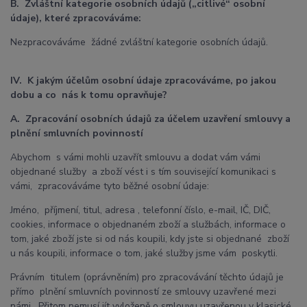
B. Zvláštní kategorie osobních údajů („citlivé“ osobní
údaje), které zpracováváme:
Nezpracováváme žádné zvláštní kategorie osobních údajů.
IV. K jakým účelům osobní údaje zpracováváme, po jakou
dobu a co nás k tomu opravňuje?
A. Zpracování osobních údajů za účelem uzavření smlouvy a
plnění smluvních povinností
Abychom s vámi mohli uzavřít smlouvu a dodat vám vámi
objednané služby a zboží vést i s tím související komunikaci s
vámi, zpracováváme tyto běžné osobní údaje:
Jméno, příjmení, titul, adresa , telefonní číslo, e-mail, IČ, DIČ,
cookies, informace o objednaném zboží a službách, informace o
tom, jaké zboží jste si od nás koupili, kdy jste si objednané zboží
u nás koupili, informace o tom, jaké služby jsme vám poskytli.
Právním titulem (oprávněním) pro zpracovávání těchto údajů je
přímo plnění smluvních povinností ze smlouvy uzavřené mezi
námi. Přitom nemusí jít vyloženě o smlouvu uzavřenou v klasické