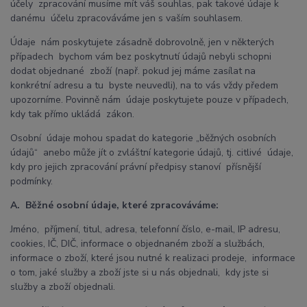
účely zpracování musíme mít váš souhlas, pak takové údaje k
danému účelu zpracováváme jen s vaším souhlasem.
Údaje nám poskytujete zásadně dobrovolně, jen v některých
případech bychom vám bez poskytnutí údajů nebyli schopni
dodat objednané zboží (např. pokud jej máme zasílat na
konkrétní adresu a tu byste neuvedli), na to vás vždy předem
upozorníme. Povinně nám údaje poskytujete pouze v případech,
kdy tak přímo ukládá zákon.
Osobní údaje mohou spadat do kategorie „běžných osobních
údajů“ anebo může jít o zvláštní kategorie údajů, tj. citlivé údaje,
kdy pro jejich zpracování právní předpisy stanoví přísnější
podmínky.
A. Běžné osobní údaje, které zpracováváme:
Jméno, příjmení, titul, adresa, telefonní číslo, e-mail, IP adresu,
cookies, IČ, DIČ, informace o objednaném zboží a službách,
informace o zboží, které jsou nutné k realizaci prodeje, informace
o tom, jaké služby a zboží jste si u nás objednali, kdy jste si
služby a zboží objednali.