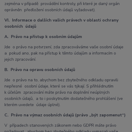
zejména v případě provádění kontroly, při které je daný orgán
oprávněn předložení osobních údajů vyžadovat).
VI. Informace o dalších vašich právech v oblasti ochrany
osobních údajů
A. Právo na přístup k osobním údajům
Jde o právo na potvrzení, zda zpracováváme vaše osobní údaje
a pokud ano, pak na přístup k těmto údajům a informacím o
jejich zpracování.
B. Právo na opravu osobních údajů
Jde o právo na to, abychom bez zbytečného odkladu opravili
nepřesné osobní údaje, které se vás týkají. S přihlédnutím
k účelům zpracování máte právo na doplnění neúplných
osobních údajů, a to i poskytnutím dodatečného prohlášení (ve
kterém uvedete údaje úplné).
C. Právo na výmaz osobních údajů (právo „být zapomenut“)
V případech stanovených zákonem nebo GDPR máte právo
požadovat, abychom bez zbytečného odkladu vymazali vaše