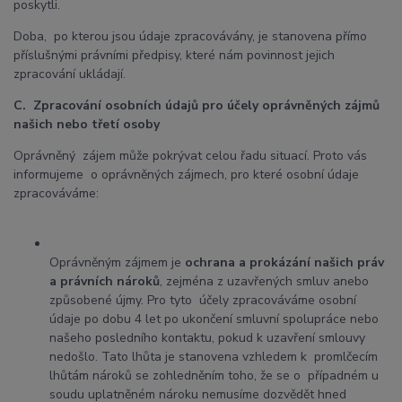
poskytli.
Doba, po kterou jsou údaje zpracovávány, je stanovena přímo
příslušnými právními předpisy, které nám povinnost jejich
zpracování ukládají.
C. Zpracování osobních údajů pro účely oprávněných zájmů
našich nebo třetí osoby
Oprávněný zájem může pokrývat celou řadu situací. Proto vás
informujeme o oprávněných zájmech, pro které osobní údaje
zpracováváme:
Oprávněným zájmem je
ochrana a prokázání našich práv
a právních nároků
, zejména z uzavřených smluv anebo
způsobené újmy. Pro tyto účely zpracováváme osobní
údaje po dobu 4 let po ukončení smluvní spolupráce nebo
našeho posledního kontaktu, pokud k uzavření smlouvy
nedošlo. Tato lhůta je stanovena vzhledem k promlčecím
lhůtám nároků se zohledněním toho, že se o případném u
soudu uplatněném nároku nemusíme dozvědět hned