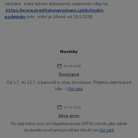
Aktuální znění tohoto dokumentu naleznete vždy na
https://www.predtiskynavysivani.cz/obchodni-
podminky
toto znění je účinné od 25.5.2018
Novinky
30.06.2026
Dovolená
Od 1.7. do 12.7. si bere náš e-shop dovolenou. Přejeme všem krásné
léto :-)
číst celé
07.02.2026
Akce únor
Po celý měsíc únor při objednávce nad 499 Kč od nás jako dárek
dostanete nové jarní prostírání 40x40 cm
číst celé