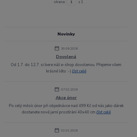
strana
z 1
Novinky
30.06.2026
Dovolená
Od 1.7. do 12.7. si bere náš e-shop dovolenou. Přejeme všem
krásné léto :-)
číst celé
07.02.2026
Akce únor
Po celý měsíc únor při objednávce nad 499 Kč od nás jako dárek
dostanete nové jarní prostírání 40x40 cm
číst celé
02.01.2026