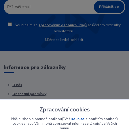
Přihlásit se
Souhlasím se
zpracováním osobních údajů
za účelem rozesílky
newsletteru.
Můžete se kdykoli odhlásit.
Informace pro zákazníky
O nás
Obchodní podmínky
Kontakty
Zpracování cookies
Náš e-shop a partneři potřebují Váš
souhlas
s použitím souborů
cookies, aby Vám mohli zobrazovat informace týkající se Vašich
zájmů.