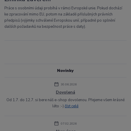
Práce s osobními údaji probíhá v rámci Evropské unie. Pokud dochází
ke zpracování mimo EU, potom na základě příslušných právních
předpisů (výjimky schválené Evropskou unií, případně po splnění
dalších požadavků na bezpečnost práce s daty).
Novinky
30.06.2026
Dovolená
Od 1.7. do 12.7. si bere náš e-shop dovolenou. Přejeme všem krásné
léto :-)
číst celé
07.02.2026