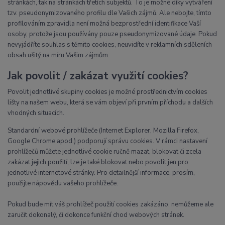
stránkách, tak na stránkách třetích subjektů. To je možné díky vytváření
tzv. pseudonymizovaného profilu dle Vašich zájmů. Ale nebojte, tímto
profilováním zpravidla není možná bezprostřední identifikace Vaší
osoby, protože jsou používány pouze pseudonymizované údaje. Pokud
nevyjádříte souhlas s těmito cookies, neuvidíte v reklamních sděleních
obsah ušitý na míru Vašim zájmům.
Jak povolit / zakázat využití cookies?
Povolit jednotlivé skupiny cookies je možné prostřednictvím cookies
lišty na našem webu, která se vám objeví při prvním příchodu a dalších
vhodných situacích.
Standardní webové prohlížeče (Internet Explorer, Mozilla Firefox,
Google Chrome apod.) podporují správu cookies. V rámci nastavení
prohlížečů můžete jednotlivé cookie ručně mazat, blokovat či zcela
zakázat jejich použití, lze je také blokovat nebo povolit jen pro
jednotlivé internetové stránky. Pro detailnější informace, prosím,
použijte nápovědu vašeho prohlížeče.
Pokud bude mít váš prohlížeč použití cookies zakázáno, nemůžeme ale
zaručit dokonalý, či dokonce funkční chod webových stránek.