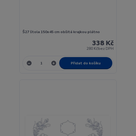
Š27 štola 150x45 cm obšitá krajkou plátno
338 Kč
280 Kč
bez DPH
Přidat do košíku