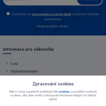
Souhlasím se
zpracováním osobních údajů
za účelem rozesílky
newsletteru.
Můžete se kdykoli odhlásit.
Informace pro zákazníky
O nás
Obchodní podmínky
Kontakty
Zpracování cookies
Náš e-shop a partneři potřebují Váš
souhlas
s použitím souborů
cookies, aby Vám mohli zobrazovat informace týkající se Vašich
zájmů.