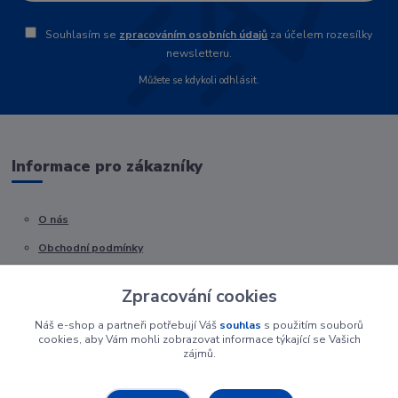
Souhlasím se
zpracováním osobních údajů
za účelem rozesílky
newsletteru.
Můžete se kdykoli odhlásit.
Informace pro zákazníky
O nás
Obchodní podmínky
Kontakty
Zpracování cookies
Náš e-shop a partneři potřebují Váš
souhlas
s použitím souborů
cookies, aby Vám mohli zobrazovat informace týkající se Vašich
zájmů.