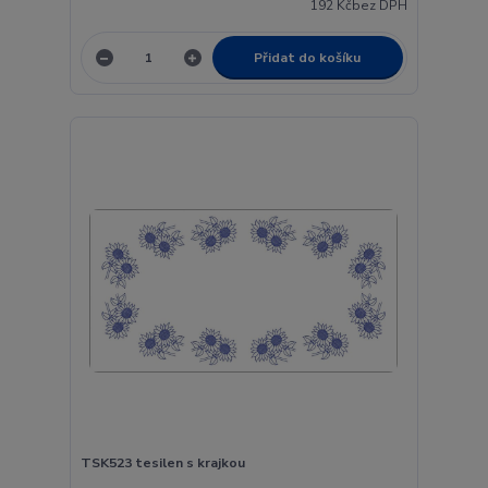
192 Kč
bez DPH
Přidat do košíku
TSK523 tesilen s krajkou