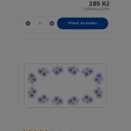
285 Kč
236 Kč
bez DPH
Přidat do košíku