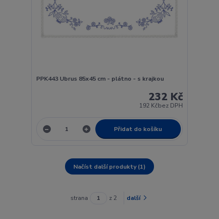
PPK443 Ubrus 85x45 cm - plátno - s krajkou
232 Kč
192 Kč
bez DPH
Přidat do košíku
Načíst další produkty (1)
strana
z 2
další