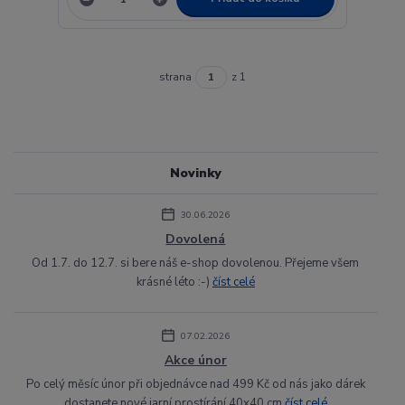
strana
z 1
Novinky
30.06.2026
Dovolená
Od 1.7. do 12.7. si bere náš e-shop dovolenou. Přejeme všem
krásné léto :-)
číst celé
07.02.2026
Akce únor
Po celý měsíc únor při objednávce nad 499 Kč od nás jako dárek
dostanete nové jarní prostírání 40x40 cm
číst celé