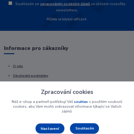
Souhlasím se
zpracováním osobních údajů
za účelem rozesílky
newsletteru.
Můžete se kdykoli odhlásit.
Informace pro zákazníky
O nás
Obchodní podmínky
Kontakty
Zpracování cookies
Náš e-shop a partneři potřebují Váš
souhlas
s použitím souborů
cookies, aby Vám mohli zobrazovat informace týkající se Vašich
zájmů.
Souhlasím
Nastavení