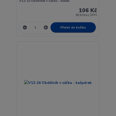
V12-23 Obdélník v sáčku - indián
106 Kč
88 Kč
bez DPH
Přidat do košíku