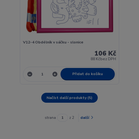
V12-4 Obdélník v sáčku - slonice
106 Kč
88 Kč
bez DPH
Přidat do košíku
Načíst další produkty (5)
strana
z 2
další