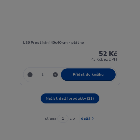
L36 Prostírání 40x40 cm - plátno
52 Kč
43 Kč
bez DPH
Přidat do košíku
Načíst další produkty (21)
strana
z 5
další