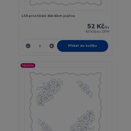
L59 prostírání 40x40cm plátno
52 Kč
/
ks
43 Kč
bez DPH
Přidat do košíku
Novinka