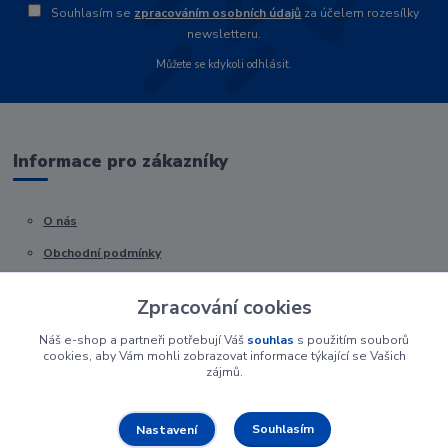
Souhlasím se
zpracováním osobních údajů
za účelem rozesílky
newsletteru.
Můžete se kdykoli odhlásit.
Informace pro zákazníky
O nás
Obchodní podmínky
Kontakty
Zpracování cookies
Náš e-shop a partneři potřebují Váš
souhlas
s použitím souborů
cookies, aby Vám mohli zobrazovat informace týkající se Vašich
zájmů.
Souhlasím
Nastavení