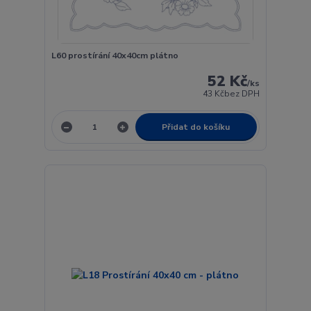
L60 prostírání 40x40cm plátno
52 Kč
/
ks
43 Kč
bez DPH
Přidat do košíku