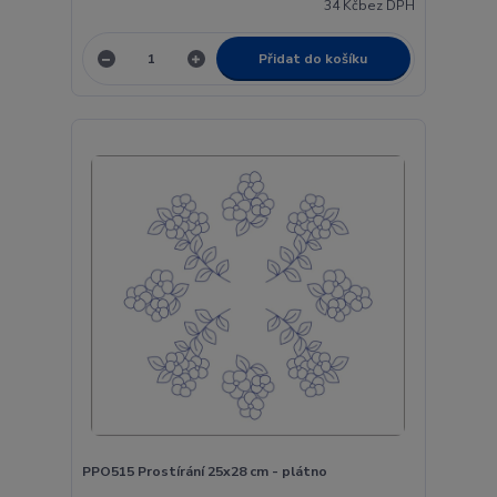
34 Kč
bez DPH
Přidat do košíku
PPO515 Prostírání 25x28 cm - plátno