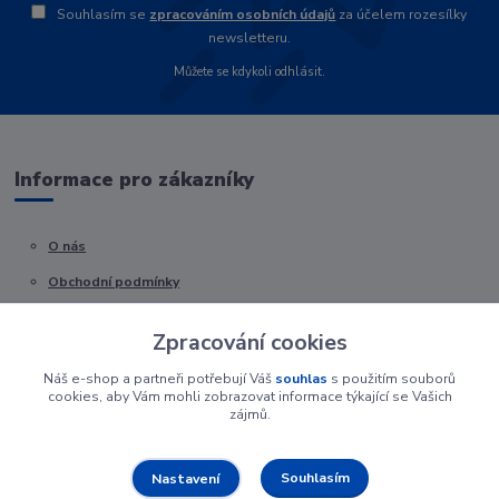
Souhlasím se
zpracováním osobních údajů
za účelem rozesílky
newsletteru.
Můžete se kdykoli odhlásit.
Informace pro zákazníky
O nás
Obchodní podmínky
Kontakty
Zpracování cookies
Náš e-shop a partneři potřebují Váš
souhlas
s použitím souborů
cookies, aby Vám mohli zobrazovat informace týkající se Vašich
zájmů.
Souhlasím
Nastavení