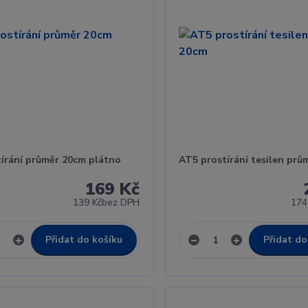
tírání průměr 20cm plátno
AT5 prostírání tesilen prů
169 Kč
139 Kč
bez DPH
174
Přidat do košíku
Přidat do