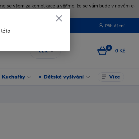
uváme se všem za komplikace a věříme, že se vám bude v novém e-
beruska.cz
Přihlášení
 léto
0
0 Kč
CZK
Více
Kuchařky
Dětské vyšívání