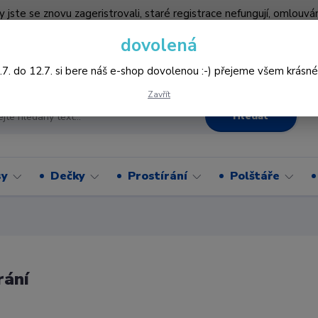
by jste se znovu zageristrovali, staré registrace nefungují, omlo
hledněji nakupovat :-) děkujeme všem za pochopení www.vysivani
dovolená
Více
.7. do 12.7. si bere náš e-shop dovolenou :-) přejeme všem krásné
Zavřít
Hledat
sy
Dečky
Prostírání
Polštáře
rání