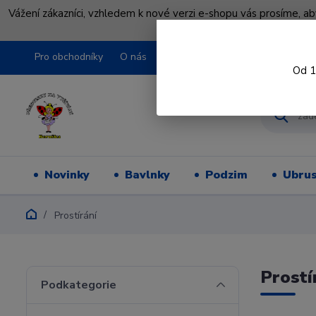
Vážení zákazníci, vzhledem k nové verzi e-shopu vás prosíme, a
shopu pře
Pro obchodníky
O nás
Obchodní podmínky
Kontakty
Od 1
Novinky
Bavlnky
Podzim
Ubru
Prostírání
Prostí
Podkategorie