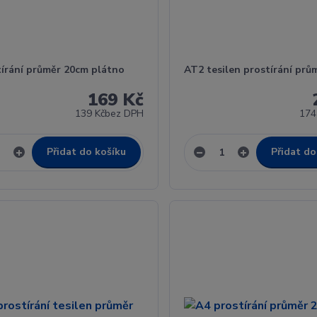
tírání průměr 20cm plátno
AT2 tesilen prostírání prů
169 Kč
139 Kč
bez DPH
174
Přidat do košíku
Přidat do