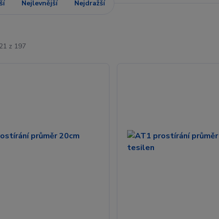
ší
Nejlevnější
Nejdražší
-21 z 197