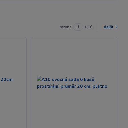
strana
z 10
další