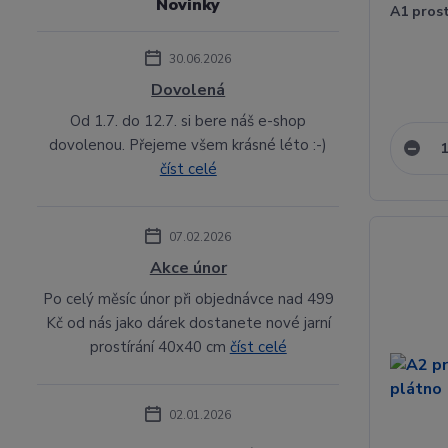
Novinky
A1 pros
30.06.2026
Dovolená
Od 1.7. do 12.7. si bere náš e-shop
dovolenou. Přejeme všem krásné léto :-)
číst celé
07.02.2026
Akce únor
Po celý měsíc únor při objednávce nad 499
Kč od nás jako dárek dostanete nové jarní
prostírání 40x40 cm
číst celé
02.01.2026