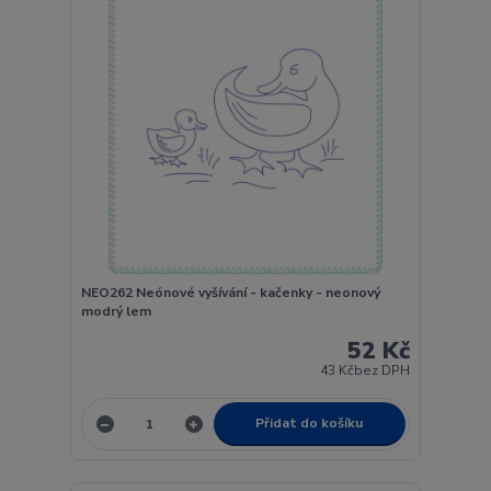
NEO262 Neónové vyšívání - kačenky - neonový
modrý lem
52 Kč
43 Kč
bez DPH
Přidat do košíku