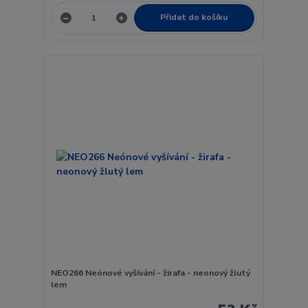
Přidat do košíku
NEO266 Neónové vyšívání - žirafa - neonový žlutý
lem