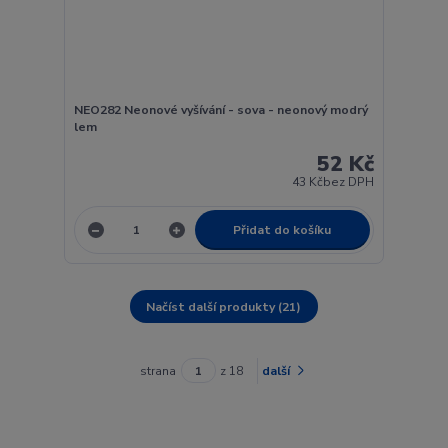
NEO282 Neonové vyšívání - sova - neonový modrý
lem
52 Kč
43 Kč
bez DPH
Přidat do košíku
Načíst další produkty (21)
strana
z 18
další