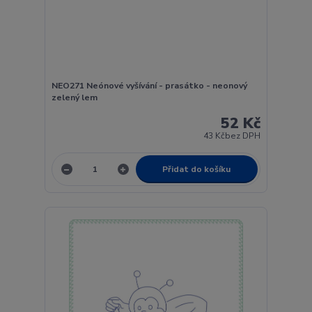
NEO271 Neónové vyšívání - prasátko - neonový
zelený lem
52 Kč
43 Kč
bez DPH
Přidat do košíku