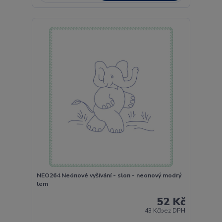
NEO264 Neónové vyšívání - slon - neonový modrý
lem
52 Kč
43 Kč
bez DPH