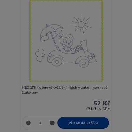
NEO275 Neónové vyšívání - kluk v autě - neonový
žlutý lem
52 Kč
43 Kč
bez DPH
Přidat do košíku