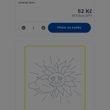
zelený lem
52 Kč
43 Kč
bez DPH
Přidat do košíku