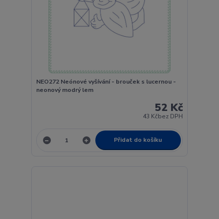
NEO272 Neónové vyšívání - brouček s lucernou -
neonový modrý lem
52 Kč
43 Kč
bez DPH
Přidat do košíku