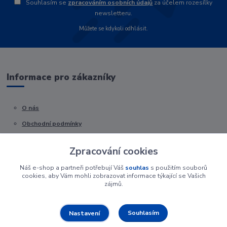
Souhlasím se
zpracováním osobních údajů
za účelem rozesílky
newsletteru.
Můžete se kdykoli odhlásit.
Informace pro zákazníky
O nás
Obchodní podmínky
Kontakty
Zpracování cookies
Náš e-shop a partneři potřebují Váš
souhlas
s použitím souborů
cookies, aby Vám mohli zobrazovat informace týkající se Vašich
zájmů.
Souhlasím
Nastavení