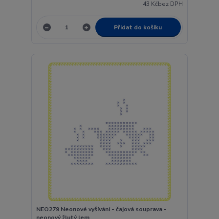
43 Kč
bez DPH
Přidat do košíku
NEO279 Neonové vyšívání - čajová souprava -
neonový žlutý lem