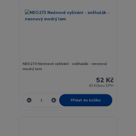
NEO273 Neónové vyšívání - sněhulák - neonový
modrý lem
52 Kč
43 Kč
bez DPH
Přidat do košíku