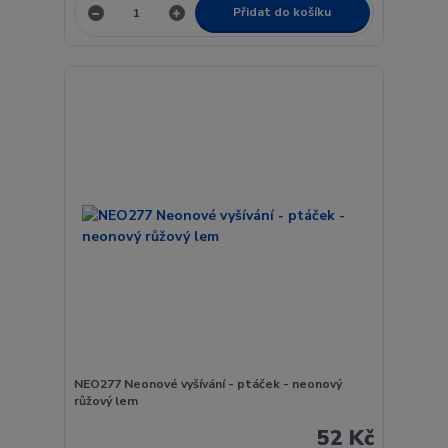
Přidat do košíku
NEO277 Neonové vyšívání - ptáček - neonový
růžový lem
52 Kč