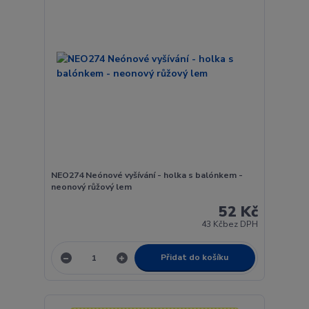
NEO274 Neónové vyšívání - holka s balónkem -
neonový růžový lem
52 Kč
43 Kč
bez DPH
Přidat do košíku