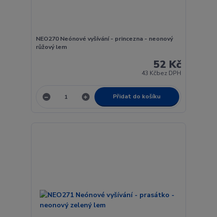
NEO270 Neónové vyšívání - princezna - neonový
růžový lem
52 Kč
43 Kč
bez DPH
Přidat do košíku