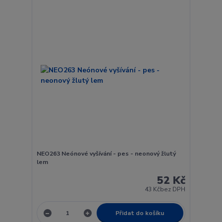
NEO263 Neónové vyšívání - pes - neonový žlutý
lem
52 Kč
43 Kč
bez DPH
Přidat do košíku