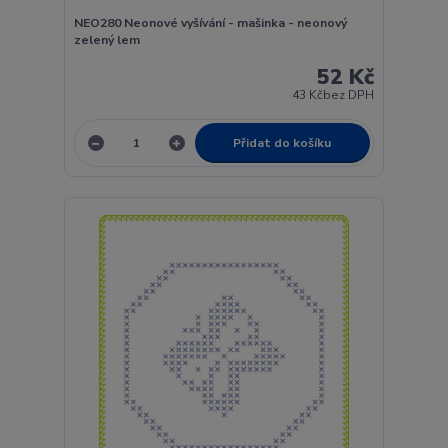
NEO280 Neonové vyšívání - mašinka - neonový
zelený lem
52 Kč
43 Kč
bez DPH
Přidat do košíku