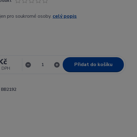
odukt
 jen pro soukromé osoby.
celý popis
Kč
Přidat do košíku
z DPH
BB2192