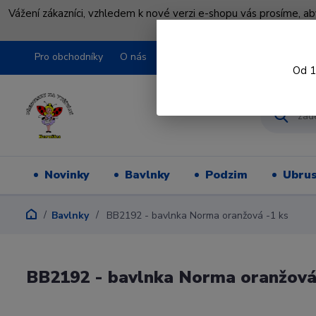
Vážení zákazníci, vzhledem k nové verzi e-shopu vás prosíme, a
shopu pře
Pro obchodníky
O nás
Obchodní podmínky
Kontakty
Od 1
Novinky
Bavlnky
Podzim
Ubru
Bavlnky
BB2192 - bavlnka Norma oranžová -1 ks
BB2192 - bavlnka Norma oranžová