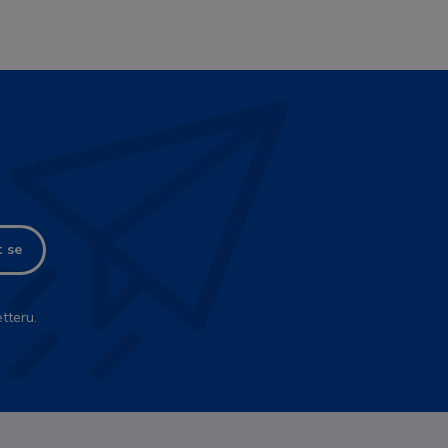
t se
tteru.