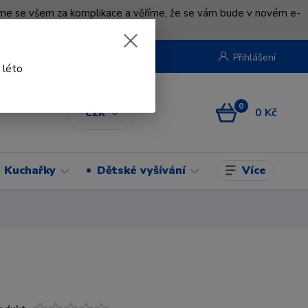
uváme se všem za komplikace a věříme, že se vám bude v novém e-
beruska.cz
Přihlášení
 léto
0
0 Kč
CZK
Více
Kuchařky
Dětské vyšívání