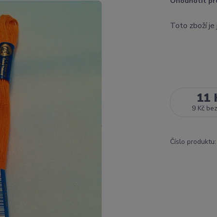
Ohodnotit pr
Toto zboží je
11 
9 Kč
be
Číslo produktu: