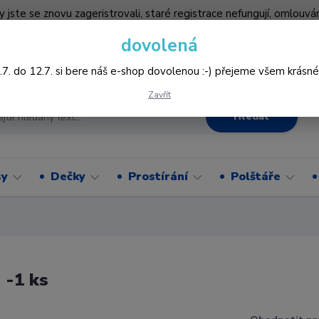
by jste se znovu zageristrovali, staré registrace nefungují, omlo
hledněji nakupovat :-) děkujeme všem za pochopení www.vysivani
dovolená
Více
.7. do 12.7. si bere náš e-shop dovolenou :-) přejeme všem krásné
Zavřít
Hledat
sy
Dečky
Prostírání
Polštáře
 -1 ks