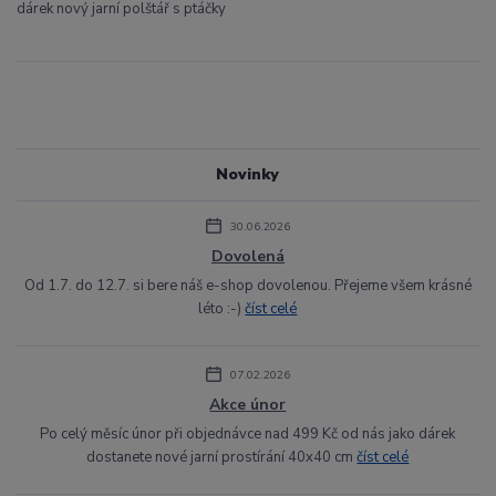
dárek nový jarní polštář s ptáčky
Novinky
30.06.2026
Dovolená
Od 1.7. do 12.7. si bere náš e-shop dovolenou. Přejeme všem krásné
léto :-)
číst celé
07.02.2026
Akce únor
Po celý měsíc únor při objednávce nad 499 Kč od nás jako dárek
dostanete nové jarní prostírání 40x40 cm
číst celé