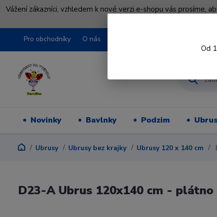
Vážení zákazníci, vzhledem k nové verzi e-shopu vás prosíme, a
shopu pře
Pro obchodníky
O nás
Obchodní podmínky
Kontakty
Od 1
Novinky
Bavlnky
Podzim
Ubru
Ubrusy
Ubrusy bez krajky
Ubrusy 120 x 140 cm
D23-A Ubrus 120x140 cm - plátno