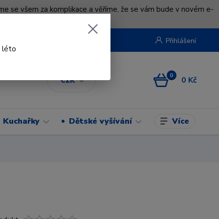
uváme se všem za komplikace a věříme, že se vám bude v novém e-
beruska.cz
Přihlášení
 léto
0
0 Kč
CZK
Více
Kuchařky
Dětské vyšívání