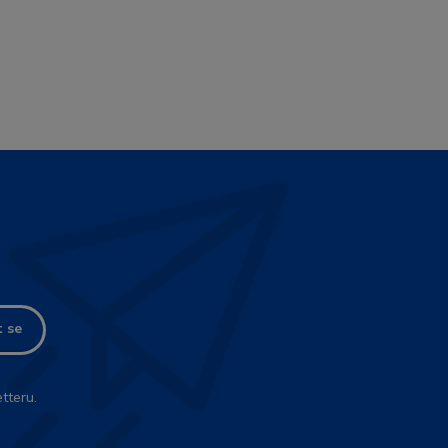
t se
tteru.