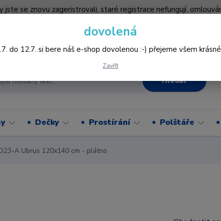
by jste se znovu zageristrovali, staré registrace nefungují, omlo
hledněji nakupovat :-) děkujeme všem za pochopení www.vysivani
dovolená
Více
.7. do 12.7. si bere náš e-shop dovolenou :-) přejeme všem krásné
Zavřít
Hledat
sy
Dečky
Prostírání
Polštáře
D23-A Ubrus 120x140 cm - plátno