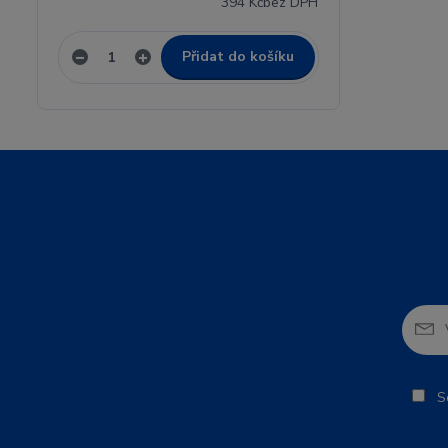
394 Kč
bez DPH
Přidat do košíku
So