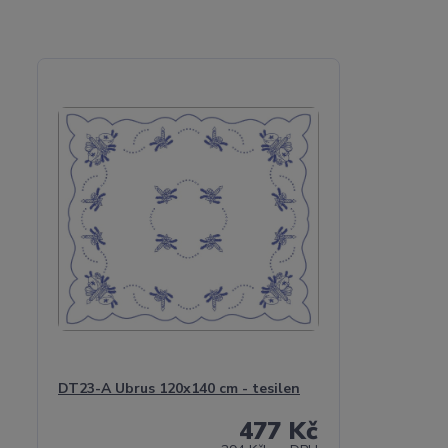
DT23-A Ubrus 120x140 cm - tesilen
477 Kč