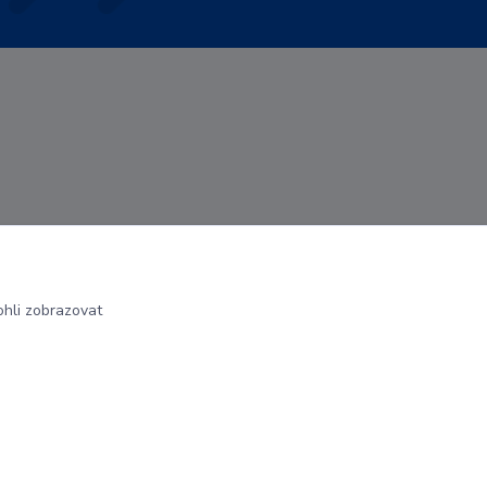
hli zobrazovat
Vytvořeno na
Eshop-rychle.cz