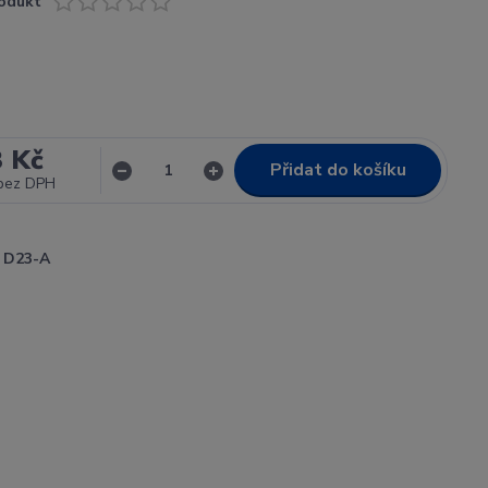
odukt
3 Kč
Přidat do košíku
bez DPH
D23-A