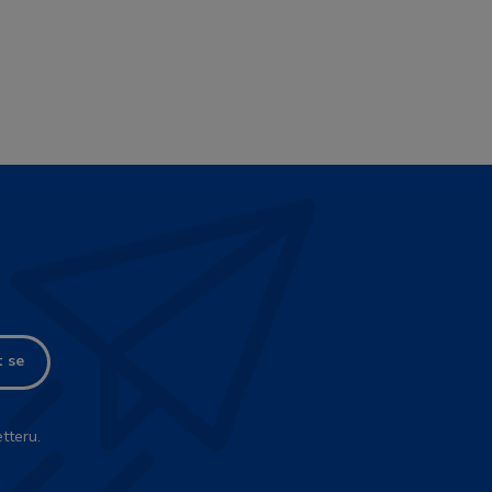
t se
tteru.