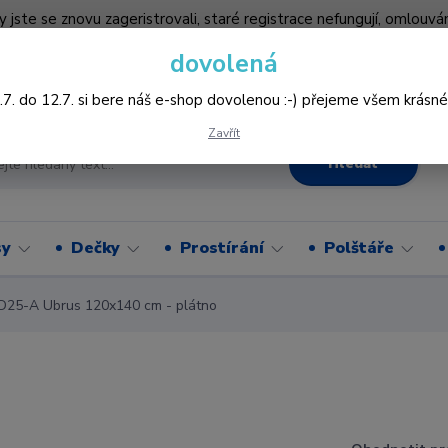
by jste se znovu zageristrovali, staré registrace nefungují, omlo
hledněji nakupovat :-) děkujeme všem za pochopení www.vysivani
dovolená
Více
.7. do 12.7. si bere náš e-shop dovolenou :-) přejeme všem krásné
Zavřít
Hledat
sy
Dečky
Prostírání
Polštáře
D25-A Ubrus 120x140 cm - plátno