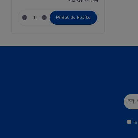
394 Kč
bez DPH
Přidat do košíku
So