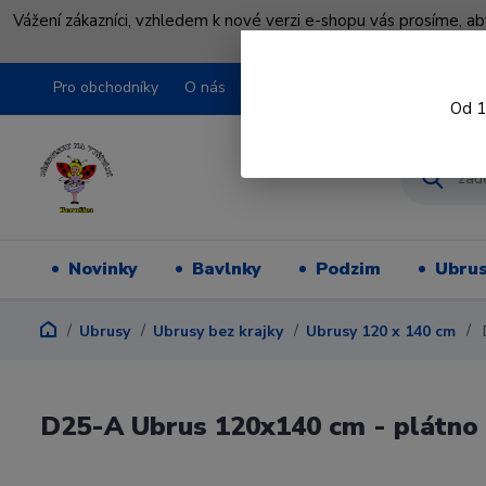
Vážení zákazníci, vzhledem k nové verzi e-shopu vás prosíme, a
shopu pře
Pro obchodníky
O nás
Obchodní podmínky
Kontakty
Od 1
Novinky
Bavlnky
Podzim
Ubru
Ubrusy
Ubrusy bez krajky
Ubrusy 120 x 140 cm
D25-A Ubrus 120x140 cm - plátno