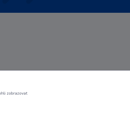
hli zobrazovat
Vytvořeno na
Eshop-rychle.cz