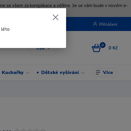
uváme se všem za komplikace a věříme, že se vám bude v novém e-
beruska.cz
Přihlášení
 léto
0
0 Kč
CZK
Více
Kuchařky
Dětské vyšívání