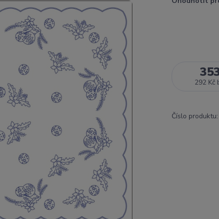
Ohodnotit pr
35
292 Kč
Číslo produktu: