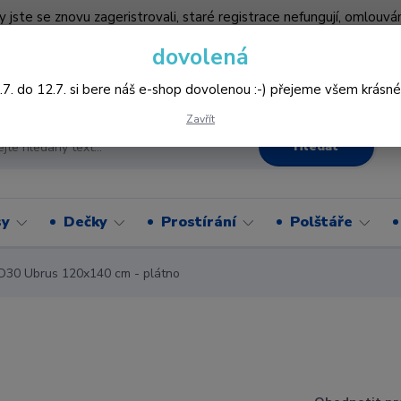
by jste se znovu zageristrovali, staré registrace nefungují, omlo
hledněji nakupovat :-) děkujeme všem za pochopení www.vysivani
dovolená
Více
.7. do 12.7. si bere náš e-shop dovolenou :-) přejeme všem krásné
Zavřít
Hledat
sy
Dečky
Prostírání
Polštáře
D30 Ubrus 120x140 cm - plátno