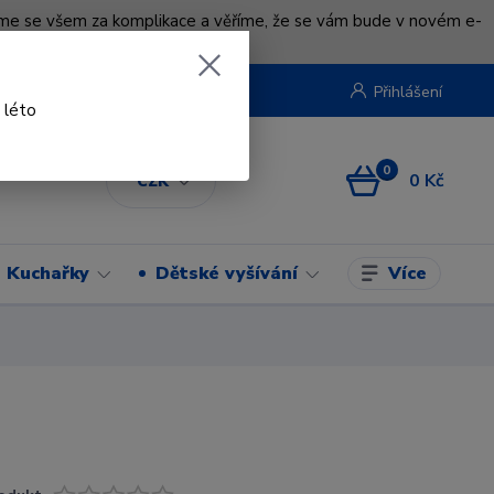
uváme se všem za komplikace a věříme, že se vám bude v novém e-
beruska.cz
Přihlášení
 léto
0
0 Kč
CZK
Více
Kuchařky
Dětské vyšívání