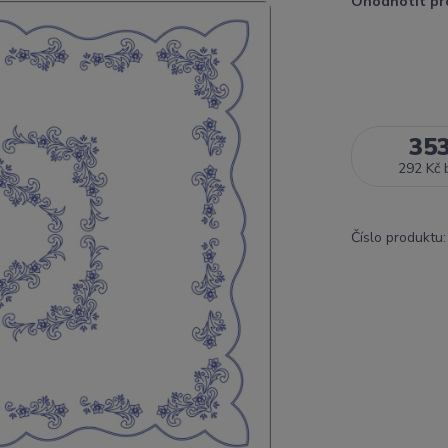
Ohodnotit pr
35
292 Kč
Číslo produktu: