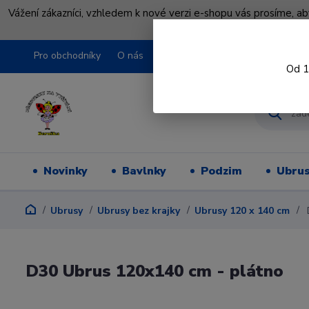
Vážení zákazníci, vzhledem k nové verzi e-shopu vás prosíme, a
shopu pře
Pro obchodníky
O nás
Obchodní podmínky
Kontakty
Od 1
Novinky
Bavlnky
Podzim
Ubru
Ubrusy
Ubrusy bez krajky
Ubrusy 120 x 140 cm
D30 Ubrus 120x140 cm - plátno