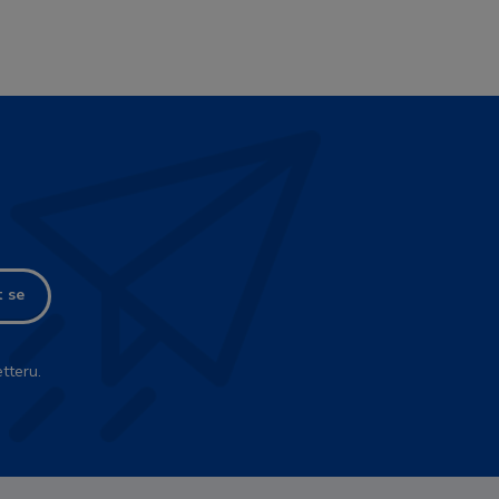
t se
tteru.