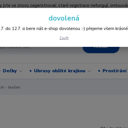
by jste se znovu zageristrovali, staré registrace nefungují, omlo
hledněji nakupovat :-) děkujeme všem za pochopení www.vysivani
dovolená
Více
.7. do 12.7. si bere náš e-shop dovolenou :-) přejeme všem krásné
Zavřít
Hledat
Dečky
Ubrusy obšité krajkou
Prostírání
m - tesilen