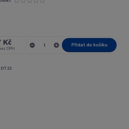
odukt
7 Kč
Přidat do košíku
bez DPH
DT22