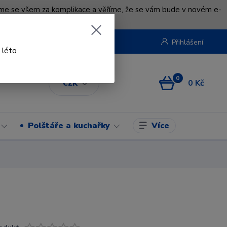
uváme se všem za komplikace a věříme, že se vám bude v novém e-
beruska.cz
Přihlášení
 léto
0
0 Kč
CZK
Více
Polštáře a kuchařky