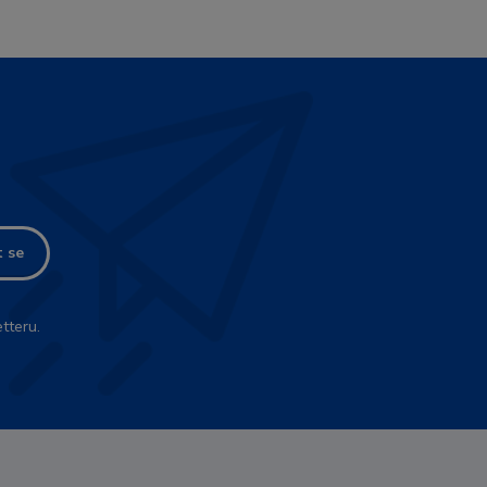
t se
tteru.