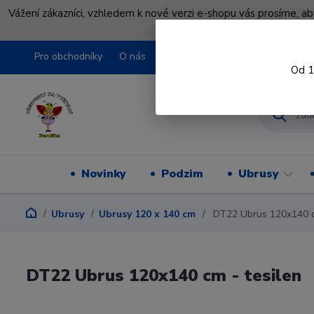
Vážení zákazníci, vzhledem k nové verzi e-shopu vás prosíme, a
shopu pře
Pro obchodníky
O nás
Obchodní podmínky
Kontakty
Od 1
Novinky
Podzim
Ubrusy
Ubrusy
Ubrusy 120 x 140 cm
DT22 Ubrus 120x140 c
DT22 Ubrus 120x140 cm - tesilen