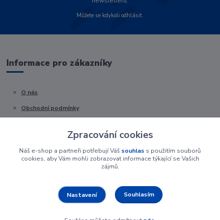
newsletteru.
Můžete se kdykoli odhlásit.
Informace pro zákazníky
O nás
Obchodní podmínky
Kontakty
Zpracování cookies
Náš e-shop a partneři potřebují Váš
souhlas
s použitím souborů
cookies, aby Vám mohli zobrazovat informace týkající se Vašich
zájmů.
Souhlasím
Nastavení