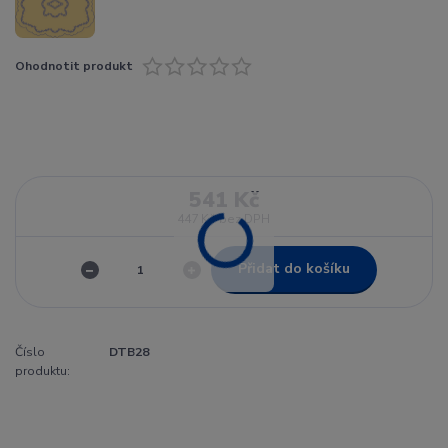
Ohodnotit produkt
541 Kč
447 Kč
bez DPH
Přidat do košíku
Číslo
DTB28
produktu: