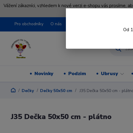
Vážení zákazníci, vzhledem k nové verzi e-shopu vás prosíme, a
shopu pře
Pro obchodníky
O nás
Obchodní podmínky
Kontakty
Od 1
Novinky
Podzim
Ubrusy
Dečky
Dečky 50x50 cm
J35 Dečka 50x50 cm - plátn
J35 Dečka 50x50 cm - plátno