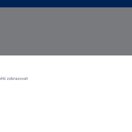
hli zobrazovat
Vytvořeno na
Eshop-rychle.cz