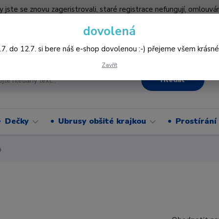
by jste se znovu zageristrovali, staré registrace nefungují, omlo
hledněji nakupovat :-) děkujeme všem za pochopení www.vysivani
dovolená
Více
.7. do 12.7. si bere náš e-shop dovolenou :-) přejeme všem krásné
Zavřít
Hledat
Dečky
Ubrusy obšité krajkou
Prostírání
o