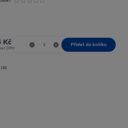
odukt
6 Kč
Přidat do košíku
bez DPH
J35