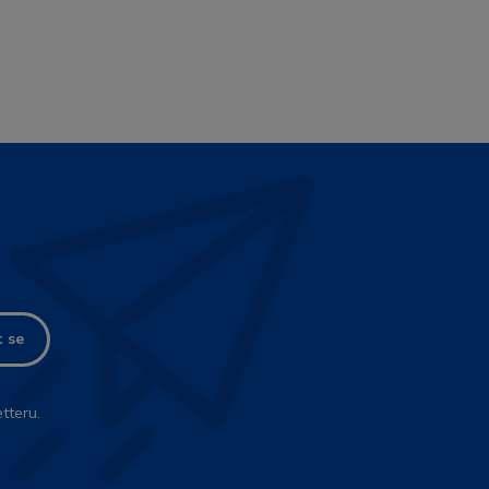
t se
tteru.