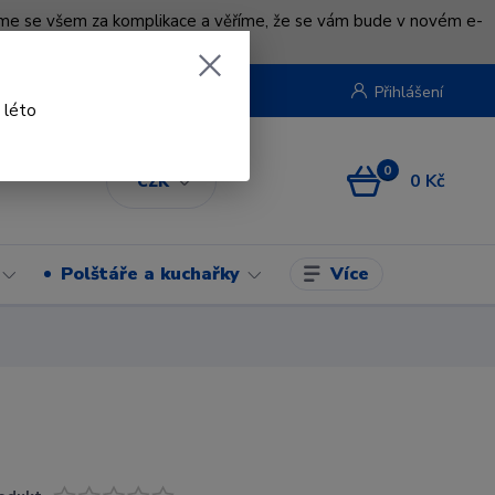
uváme se všem za komplikace a věříme, že se vám bude v novém e-
beruska.cz
Přihlášení
 léto
0
0 Kč
CZK
Více
Polštáře a kuchařky