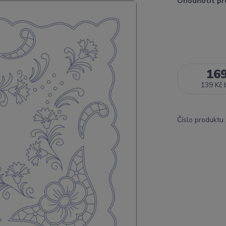
Ohodnotit pr
16
139 Kč
Číslo produktu: