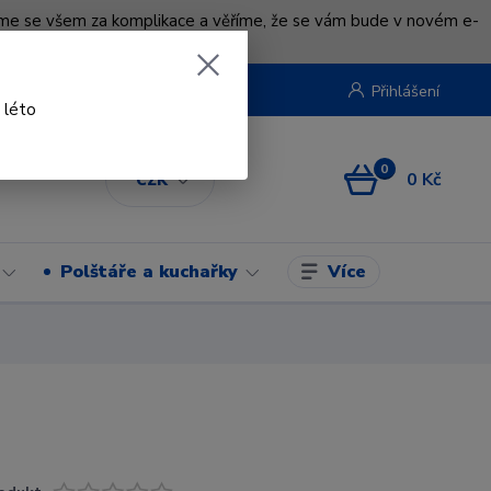
uváme se všem za komplikace a věříme, že se vám bude v novém e-
beruska.cz
Přihlášení
 léto
0
0 Kč
CZK
Více
Polštáře a kuchařky