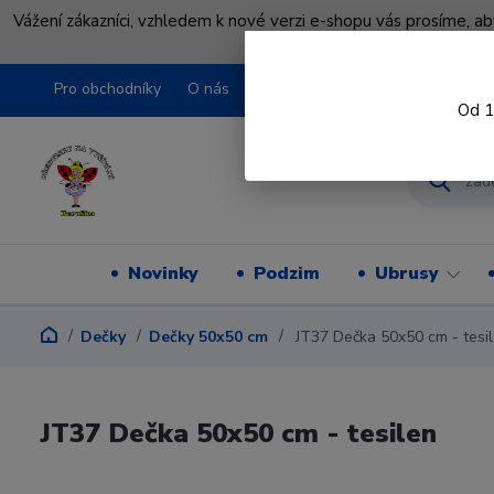
Vážení zákazníci, vzhledem k nové verzi e-shopu vás prosíme, a
shopu pře
Pro obchodníky
O nás
Obchodní podmínky
Kontakty
Od 1
Novinky
Podzim
Ubrusy
Dečky
Dečky 50x50 cm
JT37 Dečka 50x50 cm - tesi
JT37 Dečka 50x50 cm - tesilen