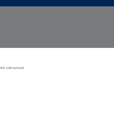
hli zobrazovat
Vytvořeno na
Eshop-rychle.cz