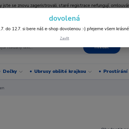
by jste se znovu zageristrovali, staré registrace nefungují, omlo
hledněji nakupovat :-) děkujeme všem za pochopení www.vysivani
dovolená
Více
.7. do 12.7. si bere náš e-shop dovolenou :-) přejeme všem krásné
Zavřít
Hledat
Dečky
Ubrusy obšité krajkou
Prostírání
len