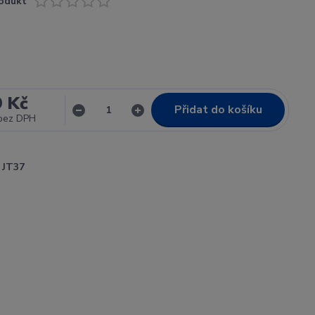
odukt
9 Kč
Přidat do košíku
bez DPH
JT37