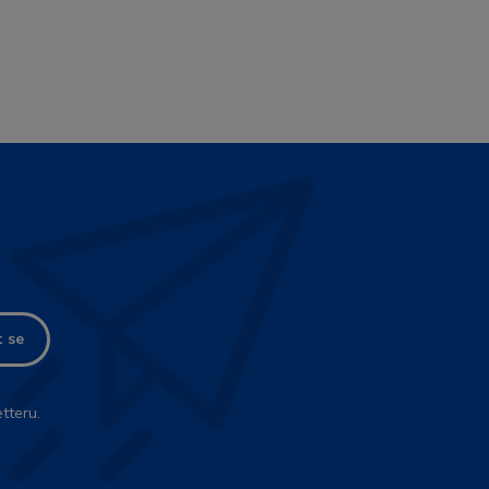
t se
tteru.