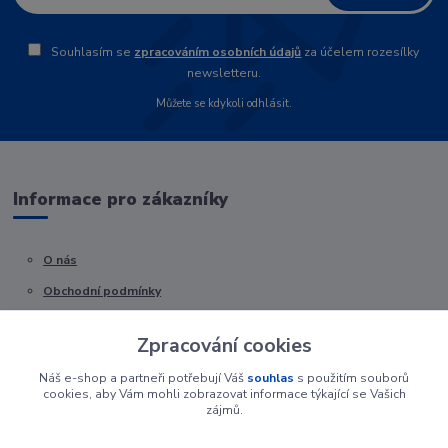
Souhlasím se
zpracováním osobních údajů
za účelem rozesílky
newsletteru.
Můžete se kdykoli odhlásit.
Informace pro zákazníky
O nás
Obchodní podmínky
Kontakty
Zpracování cookies
Náš e-shop a partneři potřebují Váš
souhlas
s použitím souborů
cookies, aby Vám mohli zobrazovat informace týkající se Vašich
zájmů.