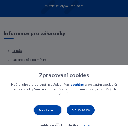
Můžete se kdykoli odhlásit.
Informace pro zákazníky
O nás
Obchodní podmínky
Kontakty
Zpracování cookies
Náš e-shop a partneři potřebují Váš
souhlas
s použitím souborů
cookies, aby Vám mohli zobrazovat informace týkající se Vašich
zájmů.
Souhlasím
Nastavení
Souhlas můžete odmítnout
zde
.
Vytvořeno na
Eshop-rychle.cz