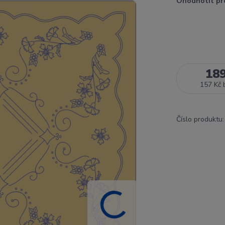
Ohodnotit pr
18
157 Kč
Číslo produktu: