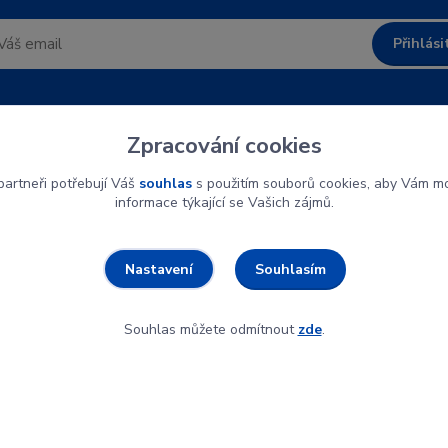
Přihlási
uhlasím se
zpracováním osobních údajů
za účelem rozesílky newsle
Zpracování cookies
Můžete se kdykoli odhlásit.
artneři potřebují Váš
souhlas
s použitím souborů cookies, aby Vám mo
informace týkající se Vašich zájmů.
Souhlasím
Nastavení
Souhlas můžete odmítnout
zde
.