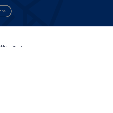
t se
tteru.
hli zobrazovat