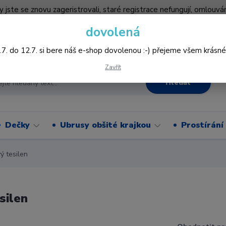
by jste se znovu zageristrovali, staré registrace nefungují, omlo
hledněji nakupovat :-) děkujeme všem za pochopení www.vysivani
dovolená
Více
.7. do 12.7. si bere náš e-shop dovolenou :-) přejeme všem krásné
Zavřít
Hledat
Dečky
Ubrusy obšité krajkou
Prostírání
 tesilen
silen