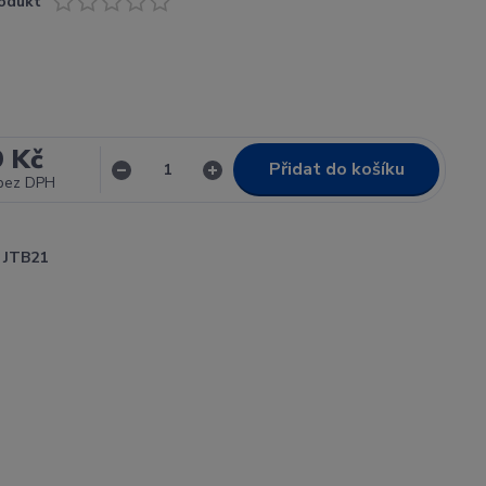
odukt
9 Kč
Přidat do košíku
bez DPH
JTB21