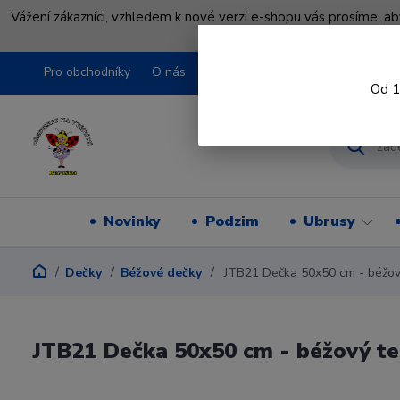
Vážení zákazníci, vzhledem k nové verzi e-shopu vás prosíme, a
shopu pře
Pro obchodníky
O nás
Obchodní podmínky
Kontakty
Od 1
Novinky
Podzim
Ubrusy
Dečky
Béžové dečky
JTB21 Dečka 50x50 cm - béžový
JTB21 Dečka 50x50 cm - béžový te