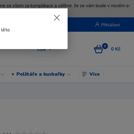
uváme se všem za komplikace a věříme, že se vám bude v novém e-
beruska.cz
Přihlášení
 léto
0
0 Kč
CZK
Více
Polštáře a kuchařky