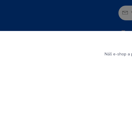
So
Náš e-shop a p
Informace pro zákazníky
O nás
Obchodní podmínky
Kontakty