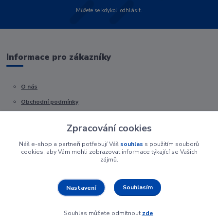
Můžete se kdykoli odhlásit.
Informace pro zákazníky
O nás
Obchodní podmínky
Kontakty
Zpracování cookies
Náš e-shop a partneři potřebují Váš
souhlas
s použitím souborů
cookies, aby Vám mohli zobrazovat informace týkající se Vašich
zájmů.
Souhlasím
Nastavení
Souhlas můžete odmítnout
zde
.
Vytvořeno na
Eshop-rychle.cz