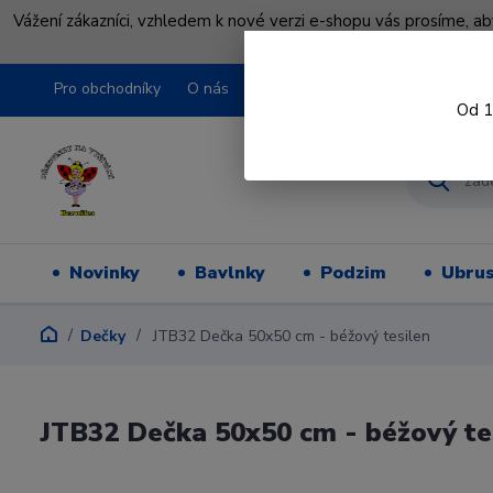
Vážení zákazníci, vzhledem k nové verzi e-shopu vás prosíme, a
shopu pře
Pro obchodníky
O nás
Obchodní podmínky
Kontakty
Od 1
Novinky
Bavlnky
Podzim
Ubru
Dečky
JTB32 Dečka 50x50 cm - béžový tesilen
JTB32 Dečka 50x50 cm - béžový te