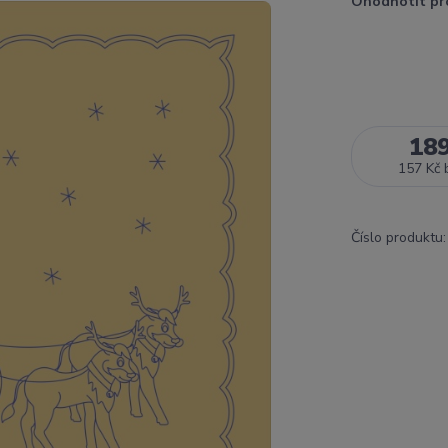
Ohodnotit pr
18
157 Kč
Číslo produktu: