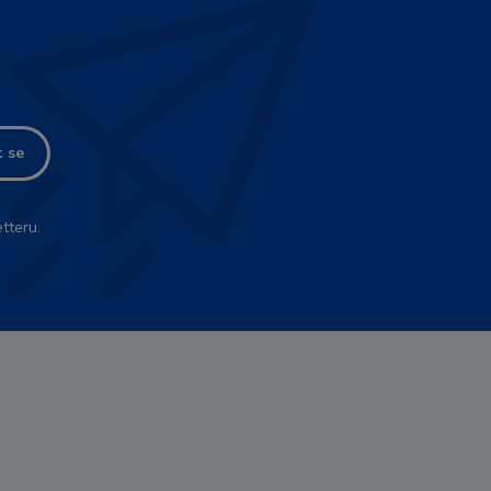
t se
tteru.