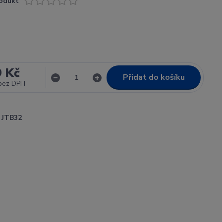
odukt
9 Kč
Přidat do košíku
bez DPH
JTB32