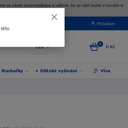
uváme se všem za komplikace a věříme, že se vám bude v novém e-
beruska.cz
Přihlášení
 léto
0
0 Kč
CZK
Více
Kuchařky
Dětské vyšívání