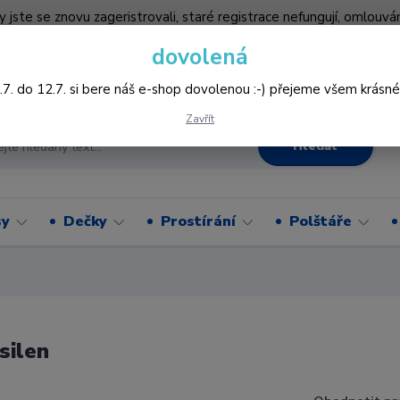
by jste se znovu zageristrovali, staré registrace nefungují, omlo
hledněji nakupovat :-) děkujeme všem za pochopení www.vysivani
dovolená
Více
.7. do 12.7. si bere náš e-shop dovolenou :-) přejeme všem krásné
Zavřít
Hledat
sy
Dečky
Prostírání
Polštáře
silen