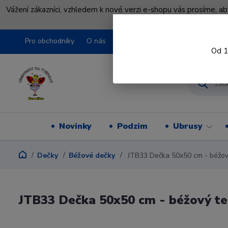
Vážení zákazníci, vzhledem k nové verzi e-shopu vás prosíme, a
shopu pře
Pro obchodníky
O nás
Obchodní podmínky
Kontakty
Od 1
Novinky
Podzim
Ubrusy
Dečky
Béžové dečky
JTB33 Dečka 50x50 cm - béžový
JTB33 Dečka 50x50 cm - béžový te