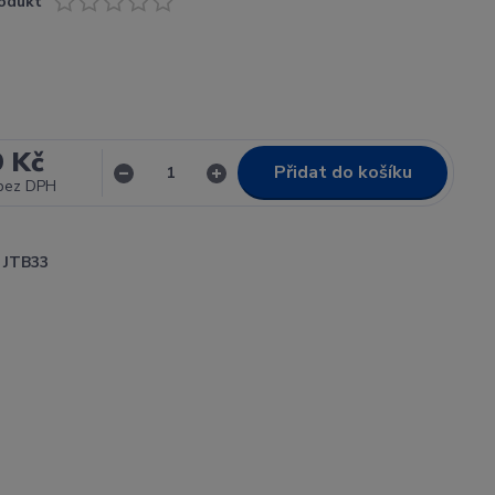
odukt
9 Kč
Přidat do košíku
bez DPH
JTB33