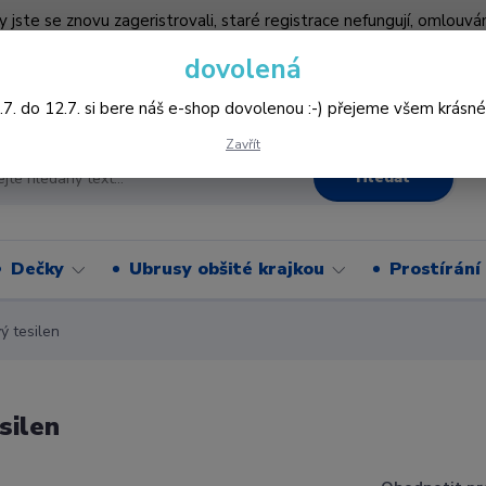
by jste se znovu zageristrovali, staré registrace nefungují, omlo
hledněji nakupovat :-) děkujeme všem za pochopení www.vysivani
dovolená
Více
.7. do 12.7. si bere náš e-shop dovolenou :-) přejeme všem krásné
Zavřít
Hledat
Dečky
Ubrusy obšité krajkou
Prostírání
 tesilen
silen