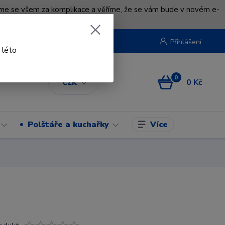
uváme se všem za komplikace a věříme, že se vám bude v novém e-
beruska.cz
Přihlášení
 léto
0
0 Kč
CZK
Více
Polštáře a kuchařky