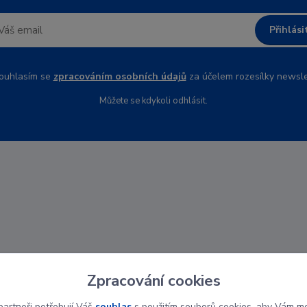
Přihlási
uhlasím se
zpracováním osobních údajů
za účelem rozesílky newsle
Můžete se kdykoli odhlásit.
Zpracování cookies
artneři potřebují Váš
souhlas
s použitím souborů cookies, aby Vám mo