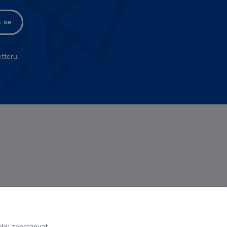
t se
tteru.
hli zobrazovat