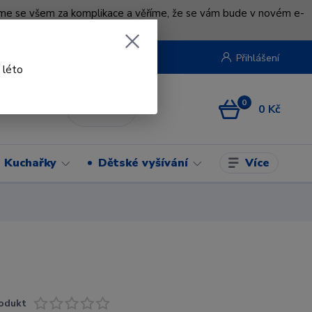
uváme se všem za komplikace a věříme, že se vám bude v novém e-
beruska.cz
Přihlášení
 léto
0
0 Kč
CZK
Více
Kuchařky
Dětské vyšívání
odukt