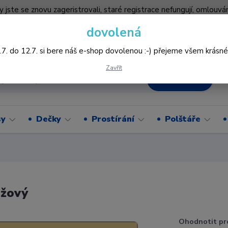
by jste se znovu zageristrovali, staré registrace nefungují, omlo
hledněji nakupovat :-) děkujeme všem za pochopení www.vysivani
dovolená
Více
.7. do 12.7. si bere náš e-shop dovolenou :-) přejeme všem krásné
Zavřít
Hledat
sy
Dečky
Prostírání
Polštáře
éžový
Ohodnotit pr