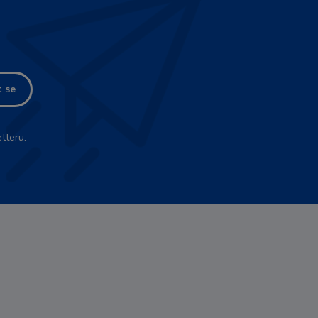
t se
tteru.