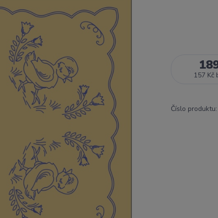
18
157 Kč
Číslo produktu: