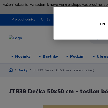
Vážení zákazníci, vzhledem k nové verzi e-shopu vás prosíme, a
shopu pře
Pro obchodníky
O nás
Obchodní podmínky
Kontakty
Od 1
Novinky
Bavlnky
Podzim
Ubru
Dečky
JTB39 Dečka 50x50 cm - tesilen béžový
JTB39 Dečka 50x50 cm - tesilen b