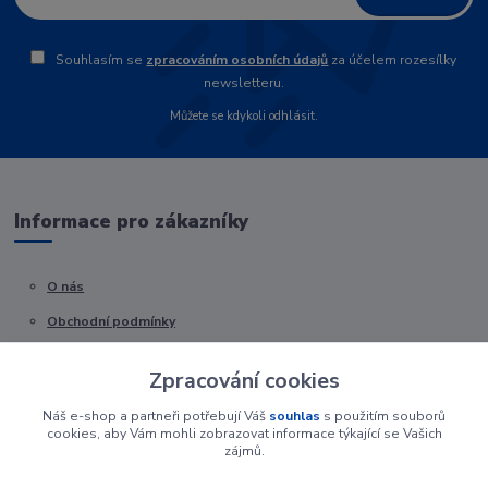
Souhlasím se
zpracováním osobních údajů
za účelem rozesílky
newsletteru.
Můžete se kdykoli odhlásit.
Informace pro zákazníky
O nás
Obchodní podmínky
Kontakty
Zpracování cookies
Náš e-shop a partneři potřebují Váš
souhlas
s použitím souborů
cookies, aby Vám mohli zobrazovat informace týkající se Vašich
zájmů.