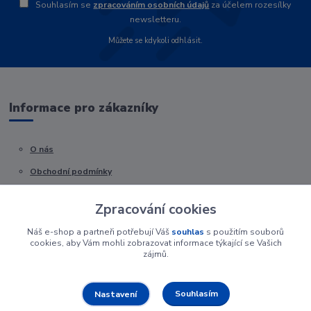
Souhlasím se
zpracováním osobních údajů
za účelem rozesílky
newsletteru.
Můžete se kdykoli odhlásit.
Informace pro zákazníky
O nás
Obchodní podmínky
Kontakty
Zpracování cookies
Náš e-shop a partneři potřebují Váš
souhlas
s použitím souborů
cookies, aby Vám mohli zobrazovat informace týkající se Vašich
zájmů.
Souhlasím
Nastavení