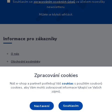
Souhlasím se
zpracováním osobních údajů
za účelem rozesílky
newsletteru.
Můžete se kdykoli odhlásit.
Informace pro zákazníky
O nás
Obchodní podmínky
Kontakty
Zpracování cookies
Náš e-shop a partneři potřebují Váš
souhlas
s použitím souborů
cookies, aby Vám mohli zobrazovat informace týkající se Vašich
zájmů.
Souhlasím
Nastavení