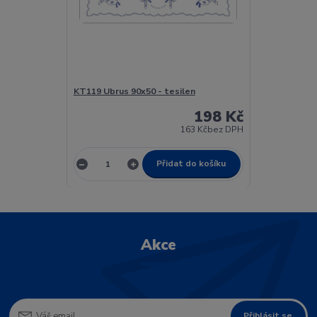
KT119 Ubrus 90x50 - tesilen
198 Kč
163 Kč
bez DPH
Přidat do košíku
Akce
Přihlásit se