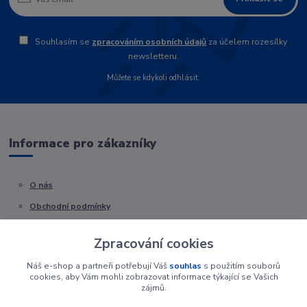
Souhlasím se
zpracováním osobních údajů
za účelem rozesílky
newsletteru.
Můžete se kdykoli odhlásit.
Informace pro zákazníky
O nás
Obchodní podmínky
Kontakty
Zpracování cookies
Náš e-shop a partneři potřebují Váš
souhlas
s použitím souborů
cookies, aby Vám mohli zobrazovat informace týkající se Vašich
zájmů.