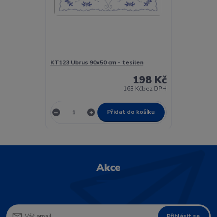
KT123 Ubrus 90x50 cm - tesilen
198 Kč
163 Kč
bez DPH
Přidat do košíku
Akce
Přihlásit se