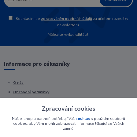
Souhlasím se
zpracováním osobních údajů
za účelem rozesílky
newsletteru.
Můžete se kdykoli odhlásit.
Informace pro zákazníky
O nás
Obchodní podmínky
Kontakty
Zpracování cookies
Náš e-shop a partneři potřebují Váš
souhlas
s použitím souborů
cookies, aby Vám mohli zobrazovat informace týkající se Vašich
zájmů.