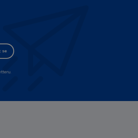
t se
tteru.