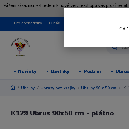
Vážení zákazníci, vzhledem k nové verzi e-shopu vás prosíme, a
shopu pře
Pro obchodníky
O nás
Obchodní podmínky
Kontakty
Od 1
Novinky
Bavlnky
Podzim
Ubru
Ubrusy
Ubrusy bez krajky
Ubrusy 90 x 50 cm
K12
K129 Ubrus 90x50 cm - plátno