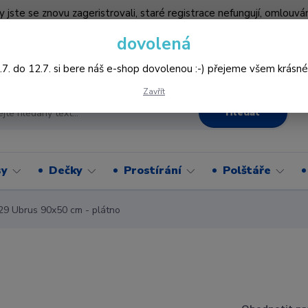
by jste se znovu zageristrovali, staré registrace nefungují, omlo
hledněji nakupovat :-) děkujeme všem za pochopení www.vysivani
dovolená
Více
.7. do 12.7. si bere náš e-shop dovolenou :-) přejeme všem krásné
Zavřít
Hledat
sy
Dečky
Prostírání
Polštáře
9 Ubrus 90x50 cm - plátno