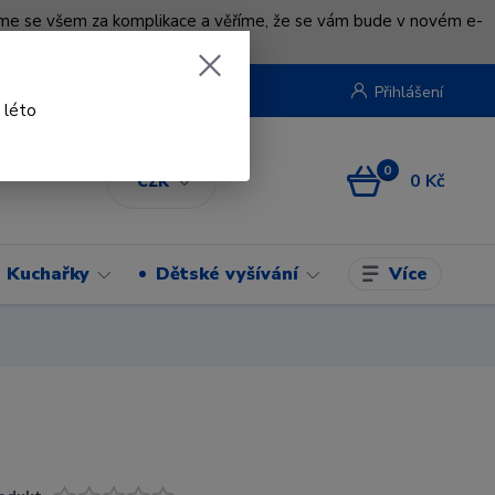
uváme se všem za komplikace a věříme, že se vám bude v novém e-
beruska.cz
Přihlášení
 léto
0
0 Kč
CZK
Více
Kuchařky
Dětské vyšívání