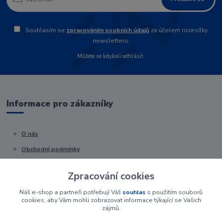
Souhlasím se
zpracováním osobních údajů
za účelem rozesílky
newsletteru.
Můžete se kdykoli odhlásit.
Informace pro zákazníky
O nás
Obchodní podmínky
Kontakty
Zpracování cookies
Náš e-shop a partneři potřebují Váš
souhlas
s použitím souborů
cookies, aby Vám mohli zobrazovat informace týkající se Vašich
zájmů.