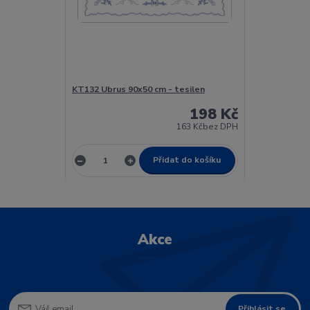
KT132 Ubrus 90x50 cm - tesilen
198 Kč
163 Kč
bez DPH
Přidat do košíku
Akce
Přihlásit se