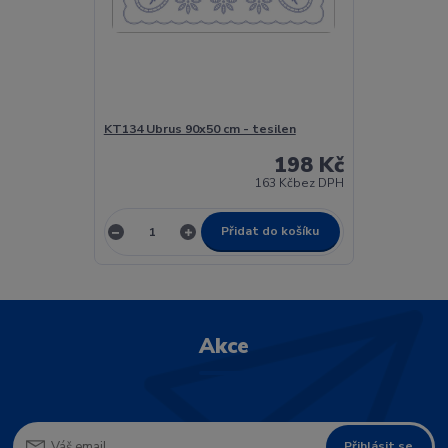
KT134 Ubrus 90x50 cm - tesilen
198 Kč
163 Kč
bez DPH
Přidat do košíku
Akce
Přihlásit se