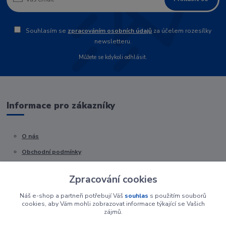
Souhlasím se
zpracováním osobních údajů
za účelem rozesílky
newsletteru.
Můžete se kdykoli odhlásit.
Informace pro zákazníky
O nás
Obchodní podmínky
Kontakty
Zpracování cookies
Náš e-shop a partneři potřebují Váš
souhlas
s použitím souborů
cookies, aby Vám mohli zobrazovat informace týkající se Vašich
zájmů.