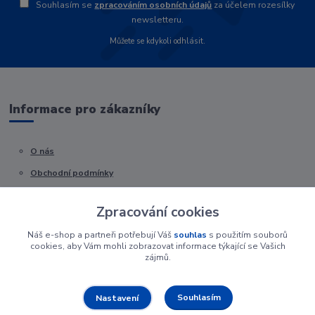
Souhlasím se
zpracováním osobních údajů
za účelem rozesílky
newsletteru.
Můžete se kdykoli odhlásit.
Informace pro zákazníky
O nás
Obchodní podmínky
Kontakty
Zpracování cookies
Náš e-shop a partneři potřebují Váš
souhlas
s použitím souborů
cookies, aby Vám mohli zobrazovat informace týkající se Vašich
zájmů.
Souhlasím
Nastavení