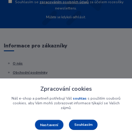
Souhlasím se
zpracováním osobních údajů
za účelem rozesílky
newsletteru.
Můžete se kdykoli odhlásit.
Informace pro zákazníky
O nás
Obchodní podmínky
Kontakty
Zpracování cookies
Náš e-shop a partneři potřebují Váš
souhlas
s použitím souborů
cookies, aby Vám mohli zobrazovat informace týkající se Vašich
zájmů.
Souhlasím
Nastavení