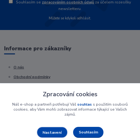
Souhlasím se
zpracováním osobních údajů
za účelem rozesílky
newsletteru.
Můžete se kdykoli odhlásit.
Informace pro zákazníky
O nás
Obchodní podmínky
Kontakty
Zpracování cookies
Náš e-shop a partneři potřebují Váš
souhlas
s použitím souborů
cookies, aby Vám mohli zobrazovat informace týkající se Vašich
zájmů.
Souhlasím
Nastavení