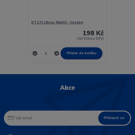
KT171 Ubrus 90x50 - tesilen
198 Kč
163 Kč
bez DPH
Přidat do košíku
Akce
Přihlásit se