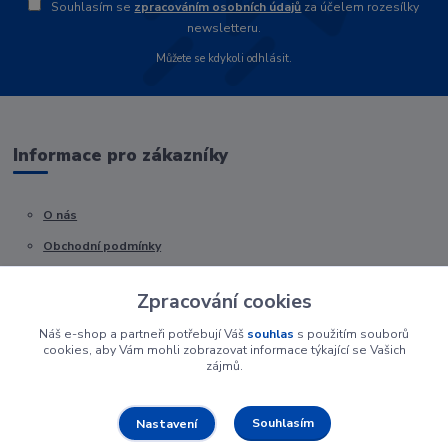
Souhlasím se
zpracováním osobních údajů
za účelem rozesílky
newsletteru.
Můžete se kdykoli odhlásit.
Informace pro zákazníky
O nás
Obchodní podmínky
Kontakty
Zpracování cookies
Náš e-shop a partneři potřebují Váš
souhlas
s použitím souborů
cookies, aby Vám mohli zobrazovat informace týkající se Vašich
zájmů.
Souhlasím
Nastavení