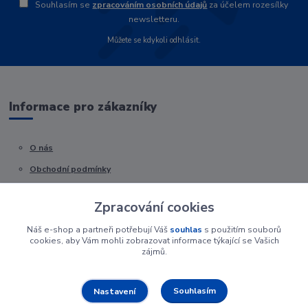
Souhlasím se
zpracováním osobních údajů
za účelem rozesílky
newsletteru.
Můžete se kdykoli odhlásit.
Informace pro zákazníky
O nás
Obchodní podmínky
Kontakty
Zpracování cookies
Náš e-shop a partneři potřebují Váš
souhlas
s použitím souborů
cookies, aby Vám mohli zobrazovat informace týkající se Vašich
zájmů.
Souhlasím
Nastavení