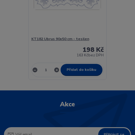
KT182 Ubrus 90x50 cm - tesilen
198 Kč
163 Kč
bez DPH
Přidat do košíku
Akce
Přihlásit se