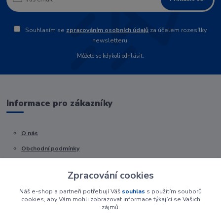
Souhlasím se
zpracováním osobních údajů
za účelem rozesílky
newsletteru.
Můžete se kdykoli odhlásit.
Informace pro zákazníky
O nás
Obchodní podmínky
Kontakty
Zpracování cookies
Náš e-shop a partneři potřebují Váš
souhlas
s použitím souborů
cookies, aby Vám mohli zobrazovat informace týkající se Vašich
zájmů.