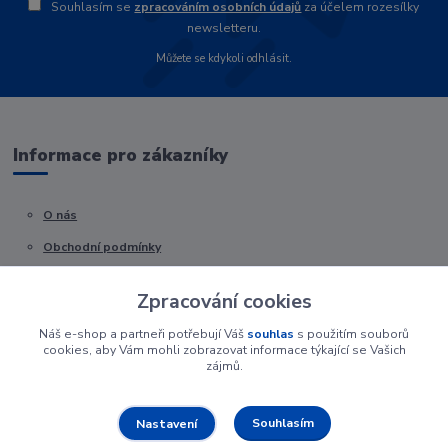
Souhlasím se
zpracováním osobních údajů
za účelem rozesílky
newsletteru.
Můžete se kdykoli odhlásit.
Informace pro zákazníky
O nás
Obchodní podmínky
Kontakty
Zpracování cookies
Náš e-shop a partneři potřebují Váš
souhlas
s použitím souborů
cookies, aby Vám mohli zobrazovat informace týkající se Vašich
zájmů.
Souhlasím
Nastavení