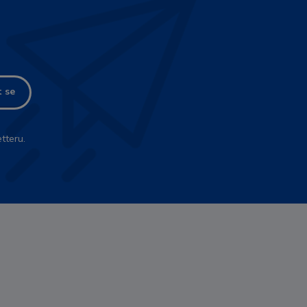
t se
tteru.