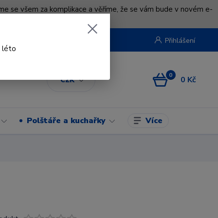
uváme se všem za komplikace a věříme, že se vám bude v novém e-
beruska.cz
Přihlášení
 léto
0
0 Kč
CZK
Více
Polštáře a kuchařky